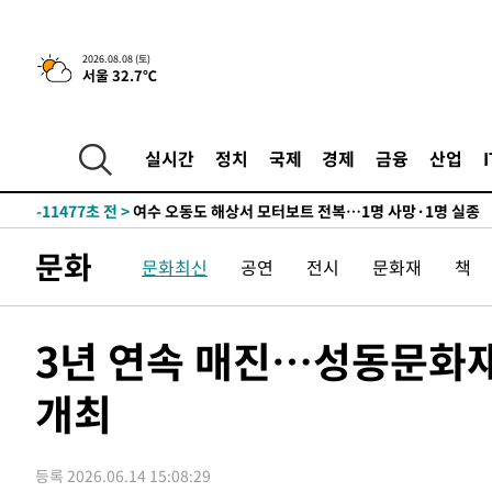
-26805초 전 >
온열질환 사망자 3명 늘어…누적 환자 3000명 돌파
-20750초 전 >
강릉에 시간당 81.4㎜ 물폭탄…도로 잠기고 담벼락 붕괴
2026.08.08 (토)
서울 32.7℃
-16857초 전 >
백운산서 80년근 천종산삼 9뿌리 발견…감정가 1.3억원
-14567초 전 >
선재도서 해루질 나섰다 실종 60대, 닷새 만에 숨진 채 발
-12101초 전 >
남자 농구, 나고야 아시안게임서 '홈팀' 일본과 한일전
실시간
정치
국제
경제
금융
산업
-11477초 전 >
여수 오동도 해상서 모터보트 전복…1명 사망·1명 실종
-7704초 전 >
극한폭염 한풀 꺾이지만…'낮 최고 35도' 무더위, 열대야 
주 날씨]
-4722초 전 >
축구협회 "압수수색·성접대 논란 사과…쇄신의 기회로 삼
문화
문화최신
공연
전시
문화재
책
-3239초 전 >
[속보]'압수수색·성접대 논란' 축구협회 "실망과 걱정 안
송"
2시간 전 >
'최고 37도' 폭염 지속…강원동해안 최대 150㎜ 비
4시간 전 >
[속보]뉴욕증시 상승 마감…S&P 0.6% 나스닥 1.3%↑
3년 연속 매진…성동문화재단
-28804초 전 >
낮 최고 35도 '무더위'…동해안 시간당 30㎜ '강한 비'[
개최
-28074초 전 >
[속보]이강인 "감독님이 원하는 마음 느꼈고, 많은 트로피
틀레티코 이적"
-27856초 전 >
수도권 40도 육박 '펄펄'…동해안 일부 지역엔 호의주의
-26825초 전 >
온열질환 사망자 3명 늘어…누적 환자 3000명 돌파
등록 2026.06.14 15:08:29
-20770초 전 >
강릉에 시간당 81.4㎜ 물폭탄…도로 잠기고 담벼락 붕괴