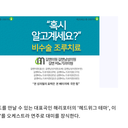
를 만날 수 있는 대표곡인 해리포터의 '헤드위그 테마', 이
테마'를 오케스트라 연주로 대미를 장식한다.