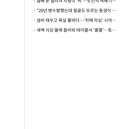
· 엘베 문 열리자 지팡이 '퍽'…노인의 택배기사 폭행 이유
· "20년 병수발했는데 얼굴도 모르는 동생이 유산 절반을"…배다른 형제 상속권 있을까
· 냄비 태우고 욕실 물바다…'치매 의심' 시어머니 검사 권유했다가 '날벼락'
· 새벽 식당 몰래 들어와 테이블서 '쿨쿨'…토사물 남기고 사라진 남성