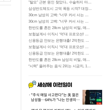
"주식 매일 사고판다"는 美 젊은
남성들…64%가 "나는 인생의
패배자“