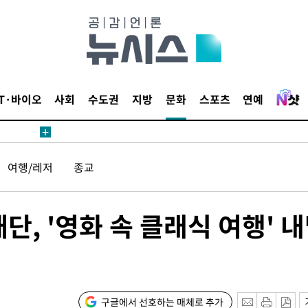
견
IT·바이오
사회
수도권
지방
문화
스포츠
연예
계속[다음
겠다"
여행/레저
종교
겨드려 죄
, '영화 속 클래식 여행' 
내일날씨]
 원해 아
보
구글에서 선호하는 매체로 추가