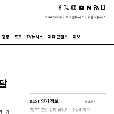
사이 해답 찾았죠"…알을
깨고 나온 '초자아'
K-Artprice
프라임뉴시스
위클리뉴시스
광장
포토
TV뉴시스
제휴 콘텐츠
제보
내달