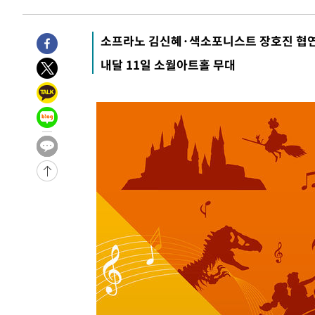
-16877초 전 >
백운산서 80년근 천종산삼 9뿌리 발견…감정가 1.3억원
-14587초 전 >
선재도서 해루질 나섰다 실종 60대, 닷새 만에 숨진 채 발
소프라노 김신혜·색소포니스트 장호진 협
-12121초 전 >
남자 농구, 나고야 아시안게임서 '홈팀' 일본과 한일전
내달 11일 소월아트홀 무대
-11497초 전 >
여수 오동도 해상서 모터보트 전복…1명 사망·1명 실종
-7724초 전 >
극한폭염 한풀 꺾이지만…'낮 최고 35도' 무더위, 열대야 
주 날씨]
-4742초 전 >
축구협회 "압수수색·성접대 논란 사과…쇄신의 기회로 삼
-3259초 전 >
[속보]'압수수색·성접대 논란' 축구협회 "실망과 걱정 안
송"
2시간 전 >
'최고 37도' 폭염 지속…강원동해안 최대 150㎜ 비
4시간 전 >
[속보]뉴욕증시 상승 마감…S&P 0.6% 나스닥 1.3%↑