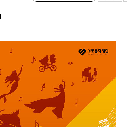
견
연
계속[다음
겠다"
겨드려 죄