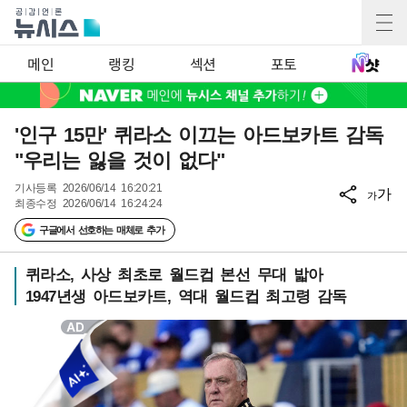
메인
랭킹
섹션
포토
'인구 15만' 퀴라소 이끄는 아드보카트 감독
"우리는 잃을 것이 없다"
기사등록
2026/06/14 16:20:21
가
가
최종수정
2026/06/14 16:24:24
구글에서 선호하는 매체로 추가
퀴라소, 사상 최초로 월드컵 본선 무대 밟아
1947년생 아드보카트, 역대 월드컵 최고령 감독