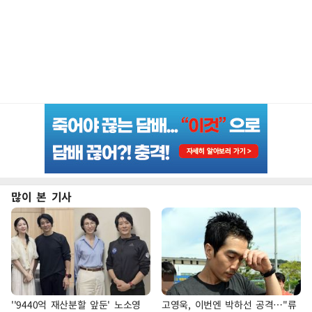
많이 본 기사
''9440억 재산분할 앞둔' 노소영
고영욱, 이번엔 박하선 공격…"류