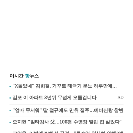
이시간
핫
뉴스
"X돌았네" 김희철, 거꾸로 태극기 분노 하루만에…
"엄마 무서워" 딸 절규에도 만취 질주…예비신랑 참변
오지헌 "일타강사 父…100평 수영장 딸린 집 살았다"