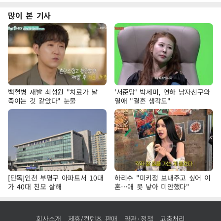
많이 본 기사
백혈병 재발 최성원 "치료가 날
'서준맘' 박세미, 연하 남자친구와
죽이는 것 같았다" 눈물
열애 "결혼 생각도"
[단독]인천 부평구 아파트서 10대
하리수 "미키정 보내주고 싶어 이
가 40대 친모 살해
혼…애 못 낳아 미안했다"
회사소개
제휴/컨텐츠 판매
약관·정책
고충처리