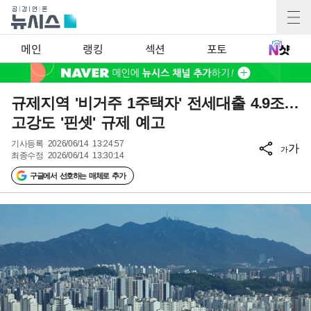
메인
랭킹
섹션
포토
규제지역 '비거주 1주택자' 전세대출 4.9조…
고강도 '핀셋' 규제 예고
기사등록
2026/06/14 13:24:57
가
가
최종수정
2026/06/14 13:30:14
구글에서 선호하는 매체로 추가