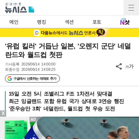
메인
랭킹
섹션
포토
'유럽 킬러' 거듭난 일본, '오렌지 군단' 네덜
란드와 월드컵 첫판
기사등록
2026/06/14 14:00:00
가
가
최종수정
2026/06/14 14:08:25
구글에서 선호하는 매체로 추가
15일 오전 5시 조별리그 F조 1차전서 맞대결
최근 잉글랜드 포함 유럽 국가 상대로 3연승 행진
'준우승만 3회' 네덜란드, 월드컵 첫 우승 도전
X