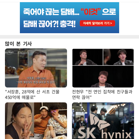
많이 본 기사
"서장훈, 28억에 산 서초 건물
전현무 "전 연인 집착에 친구들과
450억에 매물로"
연락 끊어"