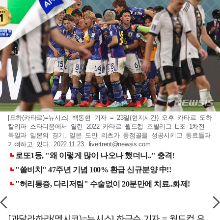
[도하(카타르)=뉴시스] 백동현 기자 = 23일(현지시간) 오후 카타르 도하
칼리파 스타디움에서 열린 2022 카타르 월드컵 조별리그 E조 1차전
독일과 일본의 경기, 일본 도안 리츠가 동점골을 성공시키고 동료들과
기뻐하고 있다. 2022.11.23.
livertrent@newsis.com
[과달라하라(멕시코)=뉴시스] 하근수 기자 = 월드컵 우