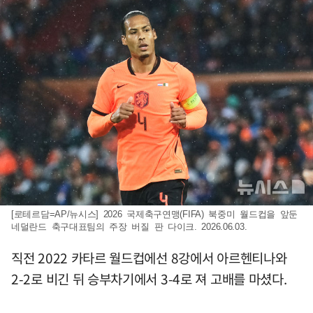
[로테르담=AP/뉴시스] 2026 국제축구연맹(FIFA) 북중미 월드컵을 앞둔
네덜란드 축구대표팀의 주장 버질 판 다이크. 2026.06.03.
직전 2022 카타르 월드컵에선 8강에서 아르헨티나와
2-2로 비긴 뒤 승부차기에서 3-4로 져 고배를 마셨다.