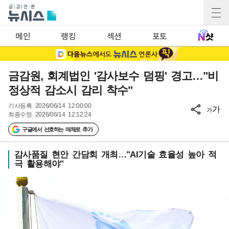
메인
랭킹
섹션
포토
금감원, 회계법인 '감사보수 덤핑' 경고…"비
정상적 감소시 감리 착수"
기사등록
2026/06/14 12:00:00
가
가
최종수정
2026/06/14 12:12:24
구글에서 선호하는 매체로 추가
감사품질 현안 간담회 개최…"AI기술 효율성 높아 적
극 활용해야"