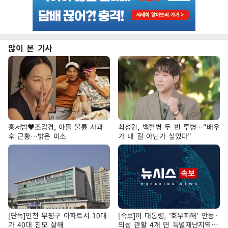
많이 본 기사
홍서범♥조갑경, 아들 불륜 사과
최성원, 백혈병 두 번 투병…"배우
후 근황…밝은 미소
가 내 길 아닌가 싶었다"
[단독]인천 부평구 아파트서 10대
[속보]이 대통령, '호우피해' 안동·
가 40대 친모 살해
의성 관할 4개 면 특별재난지역