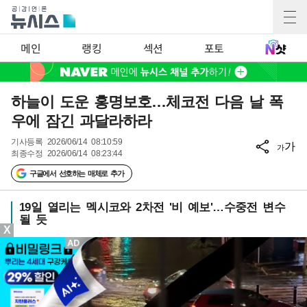
메인
랭킹
섹션
포토
하늘이 도운 홍명보호…체코전 다음 날 폭
우에 잠긴 과달라하라
기사등록
2026/06/14 08:10:59
가
가
최종수정
2026/06/14 08:23:44
구글에서 선호하는 매체로 추가
19일 열리는 멕시코와 2차전 '비 예보'…수중전 변수
될 듯
X