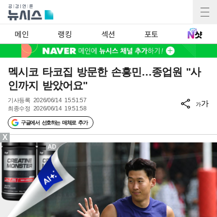
메인
랭킹
섹션
포토
멕시코 타코집 방문한 손흥민…종업원 "사
인까지 받았어요"
기사등록
2026/06/14 15:51:57
가
가
최종수정
2026/06/14 19:51:58
구글에서 선호하는 매체로 추가
X