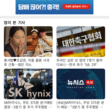
많이 본 기사
홍서범♥조갑경, 아들 불륜 사과
외국인 심판 성 접대 7경기 들여
후 근황…밝은 미소
다보니…한국 축구 '5승 2무'
SK하이닉스, 주당 375원 분기배당
[속보]SK하이닉스, 주당 375원 분
결정…3분기 중 추가 주주환원 발
기 배당…"3분기 중 주주환원 방