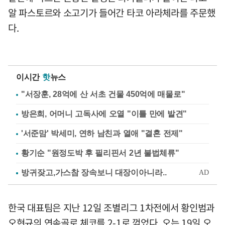
알 파스토르와 소고기가 들어간 타코 아라체라를 주문했
다.
이시간
핫
뉴스
"서장훈, 28억에 산 서초 건물 450억에 매물로"
방은희, 어머니 고독사에 오열 "이틀 만에 발견"
'서준맘' 박세미, 연하 남친과 열애 "결혼 전제"
황기순 "원정도박 후 필리핀서 2년 불법체류"
한국 대표팀은 지난 12일 조별리그 1차전에서 황인범과
오현규의 연속골로 체코를 2-1로 꺾었다. 오는 19일 오