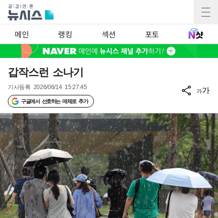
메인
랭킹
섹션
포토
갑작스런 소나기
기사등록
2026/06/14 15:27:45
가
가
구글에서 선호하는 매체로 추가