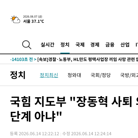
-23520초 전 >
[속보] 7월 중국 수출 23.9%↑ 수입 27.5%↑…무역총
25.3%↑
-20680초 전 >
[속보]'채상병 순직 책임' 임성근, 항소심도 징역 3년
2026.08.07 (금)
-20546초 전 >
[속보]종합특검, '관저이전 봐주기 감사' 유병호 구속기소
서울 37.1℃
-17146초 전 >
민주 콩고 에볼라환자 4천명 돌파, 4053명 발생 1850명
-16396초 전 >
[속보]'300억원대 사기 혐의' 차가원 대표 구속 송치
-15590초 전 >
"미 전국적 살모네라 식중독 원인은 멕시코산 할라피뇨"--
실시간
정치
국제
경제
금융
산업
-14103초 전 >
[속보]경찰·노동부, HL만도 평택사업장 끼임 사망 관련
-13984초 전 >
[속보]합수본, '투표율 허위 입력' 중앙·서울·경기도 선관
압수수색
-13739초 전 >
[속보]원·달러 환율, 오전 9시 1423.8원
정치
정치최신
청와대
국회/정당
국방/외
-13535초 전 >
[속보]삼성전자·SK하이닉스 동반 강보합…1%대 상승 
-13521초 전 >
[속보]코스닥, 5.95포인트(0.74%) 상승한 807.62개장
-13489초 전 >
[속보]코스피, 6300선 재탈환…1.09% 오른 6365.07 
국힘 지도부 "장동혁 사퇴
-10654초 전 >
시리아 다마스쿠스 교외에서 미니버스 폭발.. 14명 부상, 
단계 아냐"
태
-9952초 전 >
입추에도 극한더위…서울 낮 39도 '폭염중대경보'
-4916초 전 >
이란, 호르무즈서 "적국 목표물들"과 대치로 남부 케슘섬
례 큰 폭발음
-3631초 전 >
[속보]美, 폴리실리콘 수입 규제…파생제품 15% 관세, 12
등록 2026.06.14 12:22:12
수정 2026.06.14 12:24:14
효