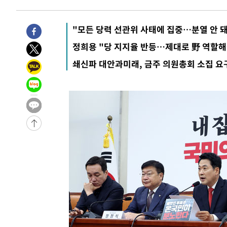
-1782초 전 >
[속보]트럼프, 美 원정출산 금지 행정명령 서명
8분 전 >
[속보] 뉴욕증시, 일제 하락 마감…나스닥 0.06%↓
"모든 당력 선관위 사태에 집중…분열 안 돼
-31857초 전 >
[속보]규제합리화위원회 부위원장에 김태유 서울대 공대
병태 후임
-28215초 전 >
[속보]국힘 윤리위, '돌려차기 발언' 진종오·서범수 징계
정희용 "당 지지율 반등…제대로 野 역할해
-23540초 전 >
[속보] 7월 중국 수출 23.9%↑ 수입 27.5%↑…무역총
쇄신파 대안과미래, 금주 의원총회 소집 요
25.3%↑
-20700초 전 >
[속보]'채상병 순직 책임' 임성근, 항소심도 징역 3년
-20566초 전 >
[속보]종합특검, '관저이전 봐주기 감사' 유병호 구속기소
-17166초 전 >
민주 콩고 에볼라환자 4천명 돌파, 4053명 발생 1850명
-16416초 전 >
[속보]'300억원대 사기 혐의' 차가원 대표 구속 송치
-15610초 전 >
"미 전국적 살모네라 식중독 원인은 멕시코산 할라피뇨"--
-14123초 전 >
[속보]경찰·노동부, HL만도 평택사업장 끼임 사망 관련
-14004초 전 >
[속보]합수본, '투표율 허위 입력' 중앙·서울·경기도 선관
압수수색
-13759초 전 >
[속보]원·달러 환율, 오전 9시 1423.8원
-13555초 전 >
[속보]삼성전자·SK하이닉스 동반 강보합…1%대 상승 
-13541초 전 >
[속보]코스닥, 5.95포인트(0.74%) 상승한 807.62개장
-13509초 전 >
[속보]코스피, 6300선 재탈환…1.09% 오른 6365.07 