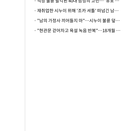
· 직장 불륜 발각된 40대 남성의 고민…"유포 동료 명예훼손·협박죄 고소 가능할까"
· 재취업한 시누이 위해 '조카 셔틀' 떠넘긴 남편…아내 "난 못한다"
· "남의 가정사 끼어들지 마"…시누이 불륜 덮으려는 남편에 억울한 아내
· "현관문 걷어차고 욕설 녹음 반복"…18개월 아기 키우는 집 뒤흔든 '앞집의 비극'