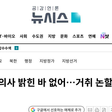
액
 사망
 CDC
IT·바이오
사회
수도권
지방
문화
스포츠
연예
 압수수색
위 등 9곳
교
북한
행정
지방정가
지방선거
출발
개장
 의사 밝힌 바 없어…거취 논
3명은 중
에서 두차
0일 후 발
구글에서 선호하는 매체로 추가