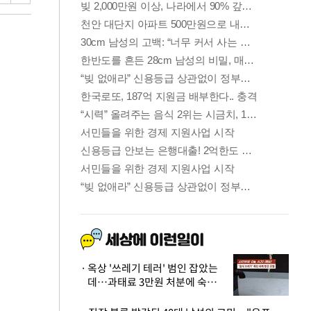
옥상 '쓰레기 테러' 범인 잡았는
데…과태료 3만원 처분에 숙박업
주 허탈