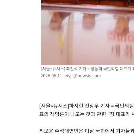
-10674초 전 >
시리아 다마스쿠스 교외에서 미니버스 폭발.. 14명 부상, 
태
-9972초 전 >
입추에도 극한더위…서울 낮 39도 '폭염중대경보'
-4936초 전 >
이란, 호르무즈서 "적국 목표물들"과 대치로 남부 케슘섬
례 큰 폭발음
-3651초 전 >
[속보]美, 폴리실리콘 수입 규제…파생제품 15% 관세, 12
효
-1802초 전 >
[속보]트럼프, 美 원정출산 금지 행정명령 서명
8분 전 >
[속보] 뉴욕증시, 일제 하락 마감…나스닥 0.06%↓
[서울=뉴시스] 최진석 기자 = 장동혁 국민의힘 대표가
2026.06.11.
myjs@newsis.com
[서울=뉴시스]하지현 전상우 기자 = 국민의힘 
표의 책임론이 나오는 것과 관련 "장 대표가 
최보윤 수석대변인은 이날 국회에서 기자들과 