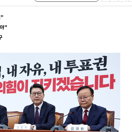
"
 교수…이
 절차 개시
야"
액
구
 사망
 CDC
 압수수색
위 등 9곳
출발
개장