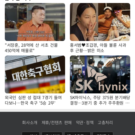
"서장훈, 28억에 산 서초 건물
홍서범♥조갑경, 아들 불륜 사과
450억에 매물로"
후 근황…밝은 미소
외국인 심판 성 접대 7경기 들여
SK하이닉스, 주당 375원 분기배당
다보니…한국 축구 '5승 2무'
결정…3분기 중 추가 주주환원 발
표
회사소개
제휴/컨텐츠 판매
약관·정책
고충처리