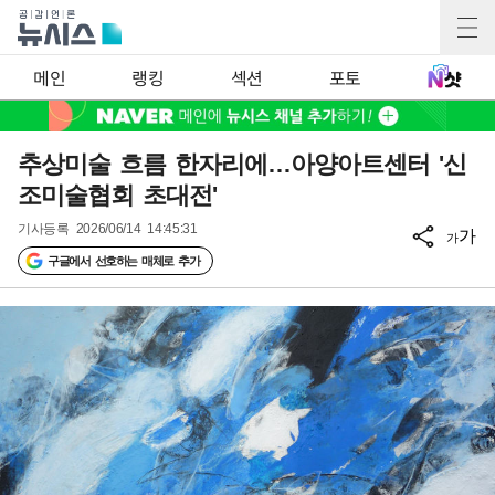
메인
랭킹
섹션
포토
추상미술 흐름 한자리에…아양아트센터 '신
조미술협회 초대전'
기사등록
2026/06/14 14:45:31
가
가
구글에서 선호하는 매체로 추가