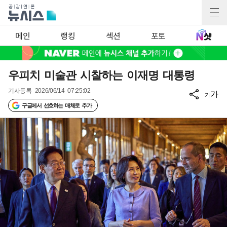
메인
랭킹
섹션
포토
우피치 미술관 시찰하는 이재명 대통령
기사등록
2026/06/14 07:25:02
가
가
구글에서 선호하는 매체로 추가