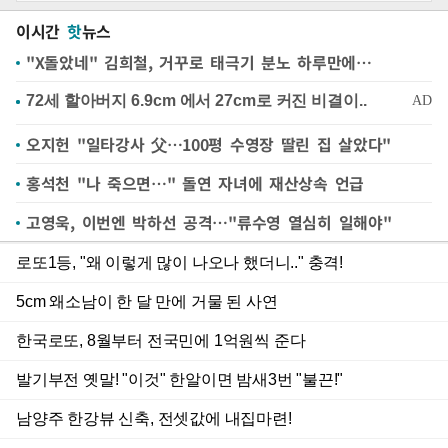
이시간
핫
뉴스
"X돌았네" 김희철, 거꾸로 태극기 분노 하루만에…
오지헌 "일타강사 父…100평 수영장 딸린 집 살았다"
홍석천 "나 죽으면…" 돌연 자녀에 재산상속 언급
고영욱, 이번엔 박하선 공격…"류수영 열심히 일해야"