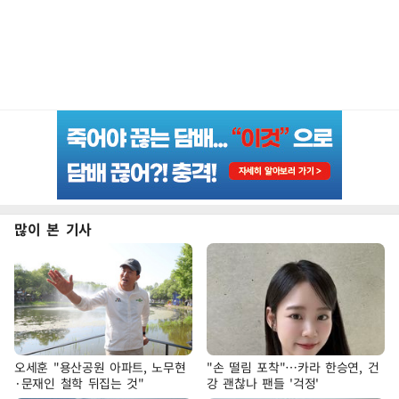
많이 본 기사
오세훈 "용산공원 아파트, 노무현
"손 떨림 포착"…카라 한승연, 건
·문재인 철학 뒤집는 것"
강 괜찮나 팬들 '걱정'