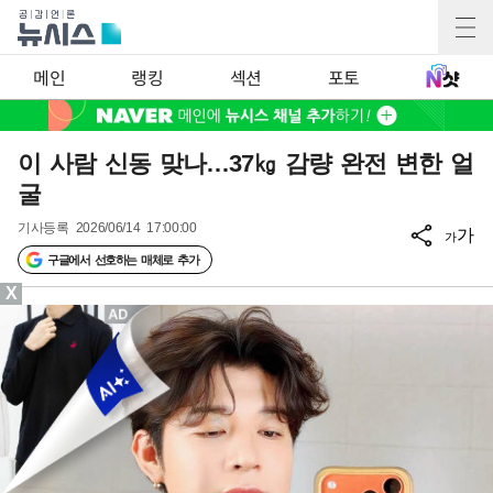
메인
랭킹
섹션
포토
이 사람 신동 맞나…37㎏ 감량 완전 변한 얼
굴
기사등록
2026/06/14 17:00:00
가
가
구글에서 선호하는 매체로 추가
X