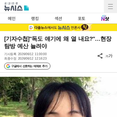
메인
랭킹
섹션
포토
[기자수첩]"독도 얘기에 왜 열 내요?"…현장
탐방 예산 늘려야
기사등록
2026/06/12 11:00:00
가
가
최종수정
2026/06/12 12:16:23
구글에서 선호하는 매체로 추가