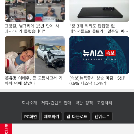
표창원, 남규리에 15년 만에 사
"창 3개 띄워도 답답함 없
과…"제가 틀렸습니다"
네"…'폴드8 울트라', 일주일 써보
니
英유명 여배우, 큰 교통사고서 기
[속보]뉴욕증시 상승 마감…S&P
아차 덕에 살았다
0.6% 나스닥 1.3%↑
회사소개
제휴/컨텐츠 판매
약관·정책
고충처리
PC화면
제보하기
앱 다운로드
맨위로↑
광
COPYRIGHTⓒ
NEWSIS
ALL RIGHTS RESERVED.
고
삭