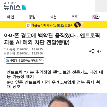
메인
랭킹
섹션
포토
아마존 경고에 백악관 움직였다…앤트로픽
괴물 AI 해외 차단 전말(종합)
기사등록
2026/06/14 13:26:35
가
가
최종수정
2026/06/14 13:35:56
구글에서 선호하는 매체로 추가
앤트로픽 "기본 취약점일 뿐"…보안 전문가도 과잉 대
응 가능성 제기
IPO 앞둔 앤트로픽 타격 우려…AI업계 정부 통제 확
대 신호