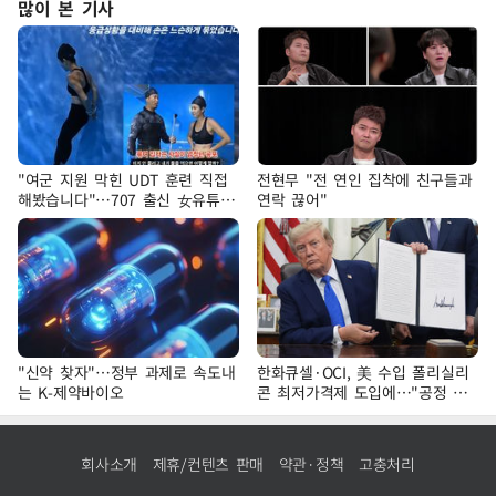
많이 본 기사
"여군 지원 막힌 UDT 훈련 직접
전현무 "전 연인 집착에 친구들과
해봤습니다"…707 출신 女유튜버
연락 끊어"
'완벽 소화'
"신약 찾자"…정부 과제로 속도내
한화큐셀·OCI, 美 수입 폴리실리
는 K-제약바이오
콘 최저가격제 도입에…"공정 경
쟁·수익성 개선 환영"
회사소개
제휴/컨텐츠 판매
약관·정책
고충처리