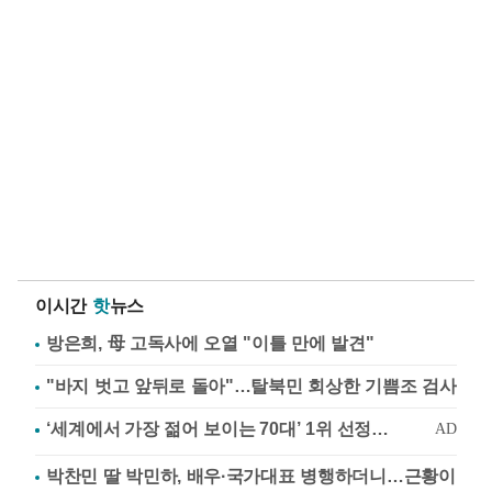
이시간
핫
뉴스
방은희, 母 고독사에 오열 "이틀 만에 발견"
"바지 벗고 앞뒤로 돌아"…탈북민 회상한 기쁨조 검사
박찬민 딸 박민하, 배우·국가대표 병행하더니…근황이