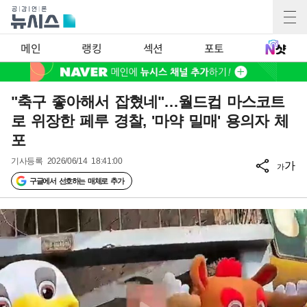
메인
랭킹
섹션
포토
"축구 좋아해서 잡혔네"…월드컵 마스코트
로 위장한 페루 경찰, '마약 밀매' 용의자 체
포
기사등록
2026/06/14 18:41:00
가
가
구글에서 선호하는 매체로 추가