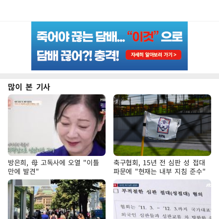
많이 본 기사
방은희, 母 고독사에 오열 "이틀
축구협회, 15년 전 심판 성 접대
만에 발견"
파문에 "현재는 내부 지침 준수"