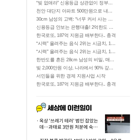
옥상 '쓰레기 테러' 범인 잡았는
데…과태료 3만원 처분에 숙박업
주 허탈