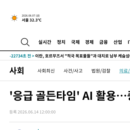
압수수색
-31557초 전 >
[속보]원·달러 환율, 오전 9시 1423.8원
-31353초 전 >
[속보]삼성전자·SK하이닉스 동반 강보합…1%대 상승 
2026.08.07 (금)
서울 32.3℃
-31339초 전 >
[속보]코스닥, 5.95포인트(0.74%) 상승한 807.62개장
-31307초 전 >
[속보]코스피, 6300선 재탈환…1.09% 오른 6365.07 
-28472초 전 >
시리아 다마스쿠스 교외에서 미니버스 폭발.. 14명 부상, 
실시간
정치
국제
경제
금융
산업
태
-27770초 전 >
입추에도 극한더위…서울 낮 39도 '폭염중대경보'
-22734초 전 >
이란, 호르무즈서 "적국 목표물들"과 대치로 남부 케슘섬
례 큰 폭발음
-21449초 전 >
[속보]美, 폴리실리콘 수입 규제…파생제품 15% 관세, 1
사회
사회최신
사건/사고
법원/검찰
의료
발효
-19600초 전 >
[속보]트럼프, 美 원정출산 금지 행정명령 서명
-17300초 전 >
[속보] 뉴욕증시, 일제 하락 마감…나스닥 0.06%↓
-31941초 전 >
[속보]경찰·노동부, HL만도 평택사업장 끼임 사망 관련
'응급 골든타임' AI 활용
-31822초 전 >
[속보]합수본, '투표율 허위 입력' 중앙·서울·경기도 선관
압수수색
-31577초 전 >
[속보]원·달러 환율, 오전 9시 1423.8원
등록 2026.06.14 12:00:00
-31373초 전 >
[속보]삼성전자·SK하이닉스 동반 강보합…1%대 상승 
-31359초 전 >
[속보]코스닥, 5.95포인트(0.74%) 상승한 807.62개장
-31327초 전 >
[속보]코스피, 6300선 재탈환…1.09% 오른 6365.07 