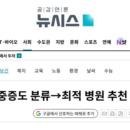
출발
개장
3명은 중
IT·바이오
사회
수도권
지방
문화
스포츠
연예
에서 두차
20일 후
/보건
복지
교육
노동
환경
날씨
수능
 압수수색
…중증도 분류→최적 병원 추천
위 등 9곳
출발
구글에서 선호하는 매체로 추가
개장