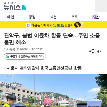
메인
랭킹
섹션
포토
관악구, 불법 이륜차 합동 단속…주민 소음
불편 해소
기사등록
2026/06/14 10:07:32
가
가
구글에서 선호하는 매체로 추가
서울시·관악경찰서·한국교통안전공단 합동