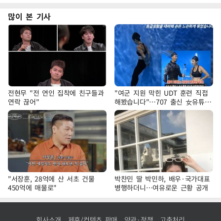
많이 본 기사
전현무 "전 연인 집착에 친구들과
"여군 지원 막힌 UDT 훈련 직접
연락 끊어"
해봤습니다"…707 출신 女유튜버
'완벽 소화'
"서장훈, 28억에 산 서초 건물
박찬민 딸 박민하, 배우·국가대표
450억에 매물로"
병행하더니…여유로운 근황 공개
회사소개
제휴/컨텐츠 판매
약관·정책
고충처리