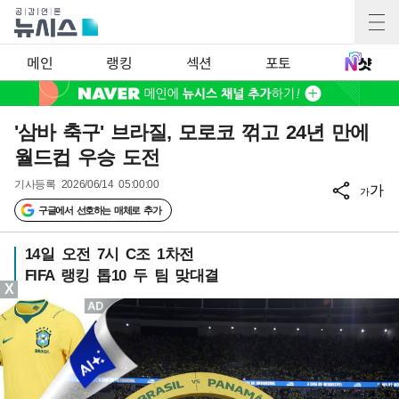
메인
랭킹
섹션
포토
'삼바 축구' 브라질, 모로코 꺾고 24년 만에
월드컵 우승 도전
기사등록
2026/06/14 05:00:00
가
가
구글에서 선호하는 매체로 추가
14일 오전 7시 C조 1차전
FIFA 랭킹 톱10 두 팀 맞대결
X