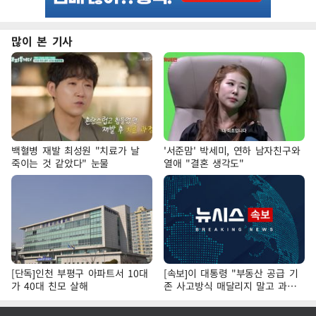
많이 본 기사
백혈병 재발 최성원 "치료가 날
'서준맘' 박세미, 연하 남자친구와
죽이는 것 같았다" 눈물
열애 "결혼 생각도"
[단독]인천 부평구 아파트서 10대
[속보]이 대통령 "부동산 공급 기
가 40대 친모 살해
존 사고방식 매달리지 말고 과감
히 실천"