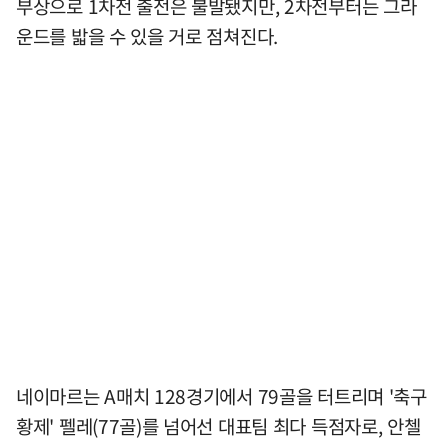
부상으로 1차전 출전은 불발됐지만, 2차전부터는 그라
운드를 밟을 수 있을 거로 점쳐진다.
네이마르는 A매치 128경기에서 79골을 터트리며 '축구
황제' 펠레(77골)를 넘어선 대표팀 최다 득점자로, 안첼