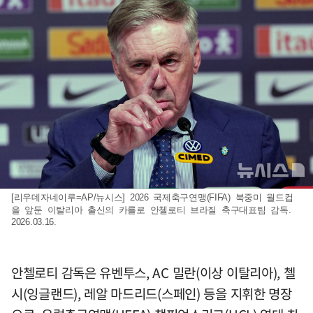
[리우데자네이루=AP/뉴시스] 2026 국제축구연맹(FIFA) 북중미 월드컵
을 앞둔 이탈리아 출신의 카를로 안첼로티 브라질 축구대표팀 감독.
2026.03.16.
안첼로티 감독은 유벤투스, AC 밀란(이상 이탈리아), 첼
시(잉글랜드), 레알 마드리드(스페인) 등을 지휘한 명장