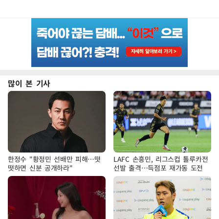
많이 본 기사
한정수 "황정민 선배만 피해…떳
LAFC 손흥민, 리그스컵 톨루카전
떳하면 신분 공개하라"
선발 출격…득점포 재가동 도전