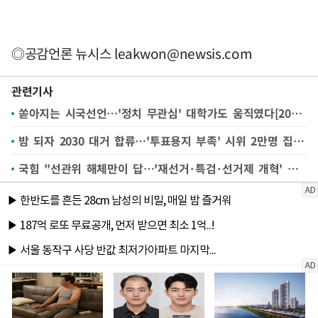
◎공감언론 뉴시스
leakwon@newsis.com
관련기사
쏟아지는 시국선언…'정치 무관심' 대학가도 움직였다[2030 시위②]
밤 되자 2030 대거 합류…'투표용지 부족' 시위 2만명 집결(종합)
국힘 "선관위 해체만이 답…'재선거·특검·선거제 개혁' 타협 없어"(종합)