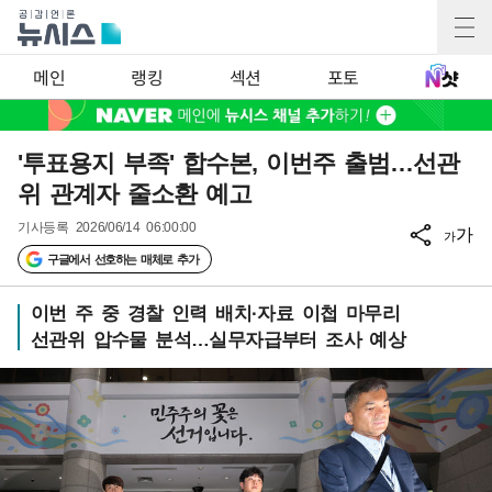
메인
랭킹
섹션
포토
'투표용지 부족' 합수본, 이번주 출범…선관
위 관계자 줄소환 예고
기사등록
2026/06/14 06:00:00
가
가
구글에서 선호하는 매체로 추가
이번 주 중 경찰 인력 배치·자료 이첩 마무리
선관위 압수물 분석…실무자급부터 조사 예상