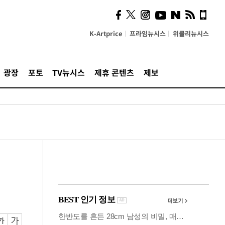
의견, 국토부·LH에 충실히
전달할 것"
K-Artprice
프라임뉴시스
위클리뉴시스
광장
포토
TV뉴시스
제휴 콘텐츠
제보
'