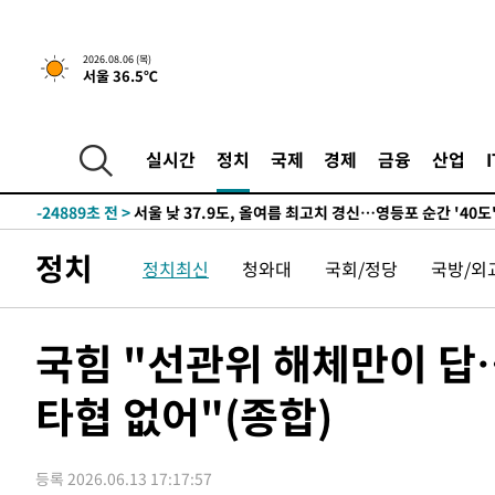
-26799초 전 >
[속보] SKT, 에이닷 서비스 장애 발생…"원인 파악 중"
-26205초 전 >
[속보]합참 "북, 동해상으로 미상 발사체 발사"
2026.08.06 (목)
서울 36.5℃
-25601초 전 >
'낮 최고 39도' 불볕더위…한밤 열대야도 계속[내일날씨]
-25560초 전 >
[속보]7~9일 프로야구 3연전도 폭염 취소…11일 재개
-25222초 전 >
"韓 외환시장 개입 관측 배경엔 美의 대한국 무역적자 있
실시간
정치
국제
경제
금융
산업
-25049초 전 >
'월드컵 탈락 후폭풍' 축구협회…초유의 압수수색에 '충격
-24889초 전 >
서울 낮 37.9도, 올여름 최고치 경신…영등포 순간 '40도
-24451초 전 >
[속보]종합특검, 대검 추가 압수수색…내란 중요임무종사
정치
정치최신
청와대
국회/정당
국방/외
-20546초 전 >
[속보]코스닥, 800p 회복…0.26% 오른 801.67 마감
-20476초 전 >
[속보]코스피, 301.88포인트(4.58%) 내린 6296.38 마
-20341초 전 >
[속보]원·달러 환율, 0.7원 내린 1423.8원 마감
국힘 "선관위 해체만이 답
-17940초 전 >
"여기 떨어졌다"…다누리, 스페이스X 로켓 달 충돌 흔적
타협 없어"(종합)
-14985초 전 >
손흥민, 5경기 연속골 실패…LAFC는 승부차기 끝 과달
-7586초 전 >
내일까지 39도 '펄펄'…기상청 "태풍 지나며 폭염 잠시 꺾
-7223초 전 >
트럼프, 한국계 진보 주지사 후보 맹공…"공산주의가 최대
등록 2026.06.13 17:17:57
-7201초 전 >
"美간섭에 합의 지연"…트럼프, '이란 호르무즈 통제권' 