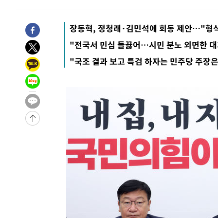
-3721초 전 >
[속보]산업장관 "李정부, 원전 반대 안해…안정 전력 위해
-2418초 전 >
[속보]경찰, '홍명보 선임 논란' 대한축구협회·축구회관 
장동혁, 정청래·김민석에 회동 제안…"형
-28641초 전 >
[속보]합참 "北 발사체는 단거리탄도미사일…감시·경계
"전국서 민심 들끓어…시민 분노 외면한 대
화"
-28389초 전 >
日방위성, 北이 동해로 쏜 발사체는 탄도미사일 가능성
"국조 결과 보고 특검 하자는 민주당 주장은
-26819초 전 >
[속보] SKT, 에이닷 서비스 장애 발생…"원인 파악 중"
-26225초 전 >
[속보]합참 "북, 동해상으로 미상 발사체 발사"
-25621초 전 >
'낮 최고 39도' 불볕더위…한밤 열대야도 계속[내일날씨]
-25580초 전 >
[속보]7~9일 프로야구 3연전도 폭염 취소…11일 재개
-25242초 전 >
"韓 외환시장 개입 관측 배경엔 美의 대한국 무역적자 있
-25069초 전 >
'월드컵 탈락 후폭풍' 축구협회…초유의 압수수색에 '충격
-24909초 전 >
서울 낮 37.9도, 올여름 최고치 경신…영등포 순간 '40도
-24471초 전 >
[속보]종합특검, 대검 추가 압수수색…내란 중요임무종사
-20566초 전 >
[속보]코스닥, 800p 회복…0.26% 오른 801.67 마감
-20496초 전 >
[속보]코스피, 301.88포인트(4.58%) 내린 6296.38 마
-20361초 전 >
[속보]원·달러 환율, 0.7원 내린 1423.8원 마감
-17960초 전 >
"여기 떨어졌다"…다누리, 스페이스X 로켓 달 충돌 흔적