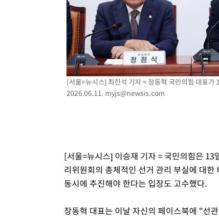
-15005초 전 >
손흥민, 5경기 연속골 실패…LAFC는 승부차기 끝 과달
-7606초 전 >
내일까지 39도 '펄펄'…기상청 "태풍 지나며 폭염 잠시 꺾
-7243초 전 >
트럼프, 한국계 진보 주지사 후보 맹공…"공산주의가 최대
-7221초 전 >
"美간섭에 합의 지연"…트럼프, '이란 호르무즈 통제권' 
-3741초 전 >
[속보]산업장관 "李정부, 원전 반대 안해…안정 전력 위해
-2438초 전 >
[속보]경찰, '홍명보 선임 논란' 대한축구협회·축구회관 
[서울=뉴시스] 최진석 기자 = 장동혁 국민의힘 대표가
2026.06.11.
myjs@newsis.com
[서울=뉴시스] 이승재 기자 = 국민의힘은 1
리위원회의 총체적인 선거 관리 부실에 대한 
동시에 추진해야 한다는 입장도 고수했다.
장동혁 대표는 이날 자신의 페이스북에 "선관