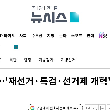
어"
IT·바이오
사회
수도권
지방
문화
스포츠
연예
·당황'
'
 혐의
교
북한
행정
지방정가
지방선거
감
…'재선거·특검·선거제 개혁
 포착
라하라 격파
인다"
 위협"
구글에서 선호하는 매체로 추가
수용할까