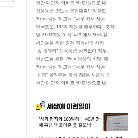
'사과 편지와 100달러'…40년 만
에 훔친 책 돌려준 美 절도범