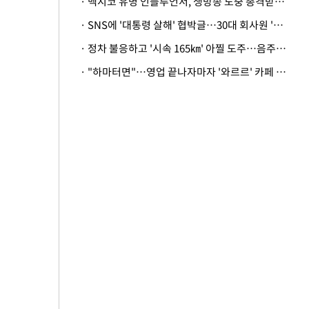
· 멕시코 유명 인플루언서, 생방송 도중 총격받아 사망
· SNS에 '대통령 살해' 협박글…30대 회사원 '불구속 송치'
· 정차 불응하고 '시속 165㎞' 아찔 도주…음주운전자 체포
· "하마터면"…영업 끝나자마자 '와르르' 카페 테라스 덮친 대리석 외벽