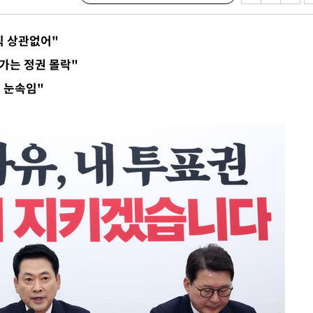
 불가피"
등 압수수색
식 상관없어"
태세 강
가는 정권 몰락"
 눈속임"
어"
·당황'
'
 혐의
감
 포착