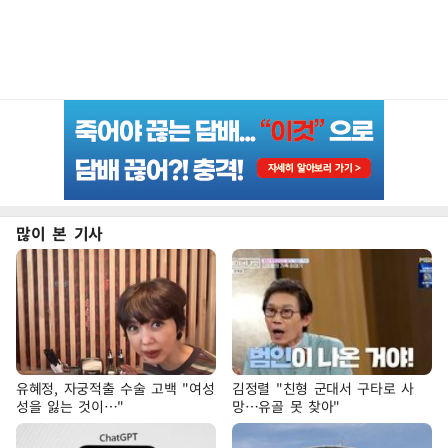
많이 본 기사
유혜정, 자궁적출 수술 고백 "여성
김정렬 "친형 군대서 구타로 사
성을 잃는 것이…"
망…유골 못 찾아"