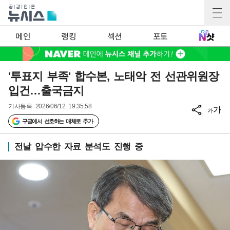
메인
랭킹
섹션
포토
'투표지 부족' 합수본, 노태악 전 선관위원장
입건…출국금지
기사등록
2026/06/12 19:35:58
가
가
구글에서 선호하는 매체로 추가
전날 압수한 자료 분석도 진행 중