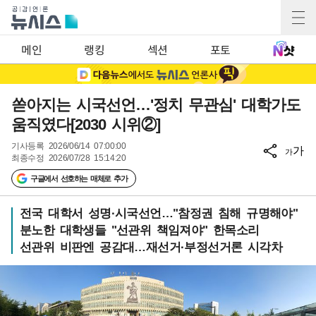
메인
랭킹
섹션
포토
쏟아지는 시국선언…'정치 무관심' 대학가도
움직였다[2030 시위②]
기사등록
2026/06/14 07:00:00
가
가
최종수정
2026/07/28 15:14:20
구글에서 선호하는 매체로 추가
전국 대학서 성명·시국선언…"참정권 침해 규명해야"
분노한 대학생들 "선관위 책임져야" 한목소리
선관위 비판엔 공감대…재선거·부정선거론 시각차