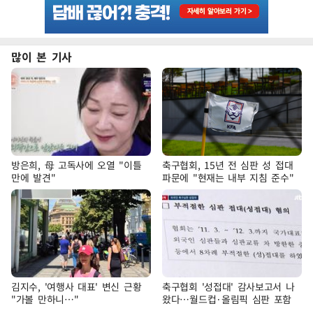
많이 본 기사
방은희, 母 고독사에 오열 "이틀
축구협회, 15년 전 심판 성 접대
만에 발견"
파문에 "현재는 내부 지침 준수"
김지수, '여행사 대표' 변신 근황
축구협회 '성접대' 감사보고서 나
"가볼 만하니…"
왔다…월드컵·올림픽 심판 포함