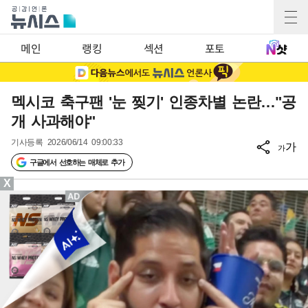
메인
랭킹
섹션
포토
멕시코 축구팬 '눈 찢기' 인종차별 논란…"공
개 사과해야"
기사등록
2026/06/14 09:00:33
가
가
구글에서 선호하는 매체로 추가
X