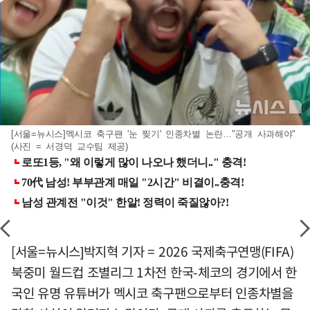
[서울=뉴시스]멕시코 축구팬 '눈 찢기' 인종차별 논란…"공개 사과해야"
(사진 = 서경덕 교수팀 제공)
[서울=뉴시스]박지혁 기자 = 2026 국제축구연맹(FIFA)
북중미 월드컵 조별리그 1차전 한국-체코의 경기에서 한
국인 유명 유튜버가 멕시코 축구팬으로부터 인종차별을