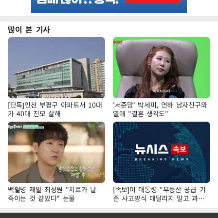
많이 본 기사
[단독]인천 부평구 아파트서 10대
'서준맘' 박세미, 연하 남자친구와
가 40대 친모 살해
열애 "결혼 생각도"
백혈병 재발 최성원 "치료가 날
[속보]이 대통령 "부동산 공급 기
죽이는 것 같았다" 눈물
존 사고방식 매달리지 말고 과감
히 실천"