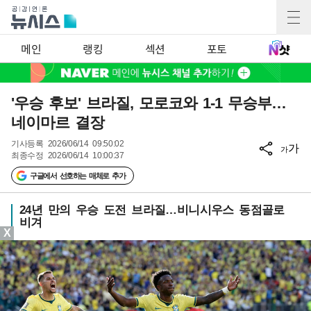
메인
랭킹
섹션
포토
'우승 후보' 브라질, 모로코와 1-1 무승부…
네이마르 결장
기사등록
2026/06/14 09:50:02
가
가
최종수정
2026/06/14 10:00:37
구글에서 선호하는 매체로 추가
24년 만의 우승 도전 브라질…비니시우스 동점골로
비겨
X