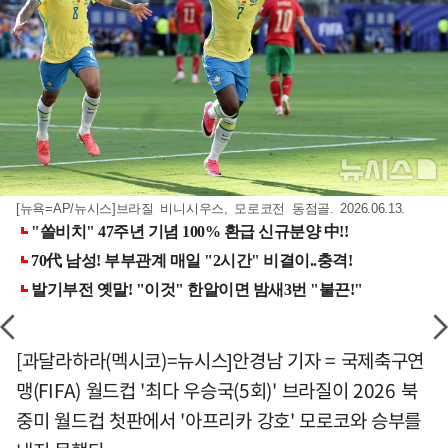
[뉴욕=AP/뉴시스]브라질 비니시우스, 모로코전 동점골. 2026.06.13.
[과달라하라(멕시코)=뉴시스]안경남 기자 = 국제축구연
맹(FIFA) 월드컵 '최다 우승국(5회)' 브라질이 2026 북
중미 월드컵 첫판에서 '아프리카 강호' 모로코와 승부를