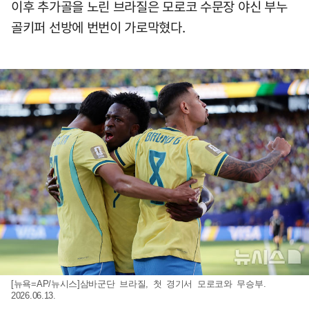
이후 추가골을 노린 브라질은 모로코 수문장 야신 부누
골키퍼 선방에 번번이 가로막혔다.
[뉴욕=AP/뉴시스]삼바군단 브라질, 첫 경기서 모로코와 무승부.
2026.06.13.