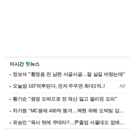
이시간
핫
뉴스
정보석 "황정음 전 남편 서글서글…잘 살길 바랐는데"
황기순 "원정 도박으로 전 재산 잃고 필리핀 도피"
차가원 "MC몽에 400억 뜯겨…백현 위해 도박빚 갚아줘"
유승민 "육사 탓에 쿠데타?…尹졸업 서울대도 없애나"