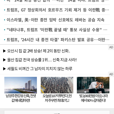
트럼프, G7 정상회의서 호르무즈 기뢰 제거 등 이란戰 종식 논의
이스라엘, 美·이란 종전 임박 신호에도 레바논 공습 지속
"네타냐후, 트럼프 '이란戰 끝낼 때' 통보 사실상 수용" 美 액시오스
트럼프, '24시간 내 종전 타결' 파키스탄 발표 공유…이란 "내일 아냐"(종합)