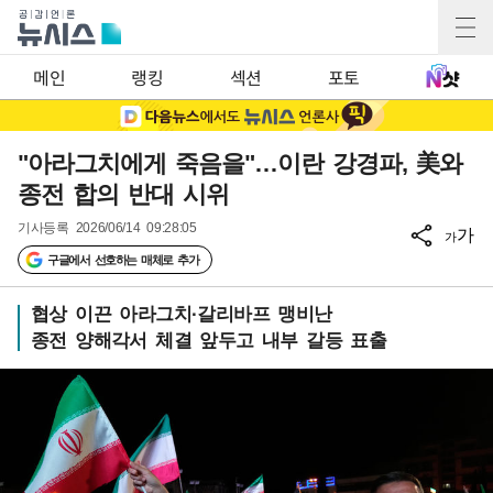
메인
랭킹
섹션
포토
"아라그치에게 죽음을"…이란 강경파, 美와
종전 합의 반대 시위
기사등록
2026/06/14 09:28:05
가
가
구글에서 선호하는 매체로 추가
협상 이끈 아라그치·갈리바프 맹비난
종전 양해각서 체결 앞두고 내부 갈등 표출