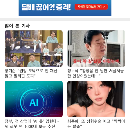
많이 본 기사
황기순 "원정 도박으로 전 재산
정보석 "황정음 전 남편 서글서글
잃고 필리핀 도피"
한 인상이었는데…"
정부, 전 산업에 'AI 옷' 입힌다…
최준희, 또 성형수술 예고 "짝짝이
AI 로봇 연 1000대 보급 추진
눈 탈출"