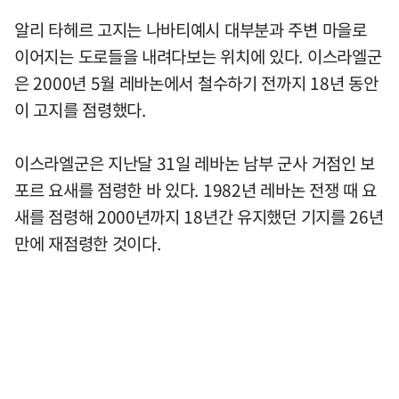
알리 타헤르 고지는 나바티예시 대부분과 주변 마을로
이어지는 도로들을 내려다보는 위치에 있다. 이스라엘군
은 2000년 5월 레바논에서 철수하기 전까지 18년 동안
이 고지를 점령했다.
이스라엘군은 지난달 31일 레바논 남부 군사 거점인 보
포르 요새를 점령한 바 있다. 1982년 레바논 전쟁 때 요
새를 점령해 2000년까지 18년간 유지했던 기지를 26년
만에 재점령한 것이다.