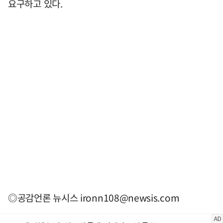
요구하고 있다.
◎공감언론 뉴시스
ironn108@newsis.com