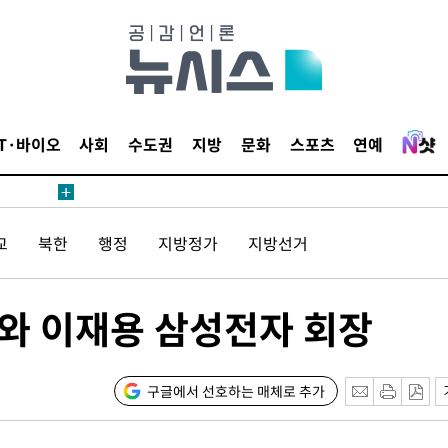
 계속[다음
삼겠다"
IT·바이오
사회
수도권
지방
문화
스포츠
연예
안겨드려 죄
교
북한
행정
지방정가
지방선거
 계속[다음
삼겠다"
안겨드려 죄
와 이재용 삼성전자 회장
구글에서 선호하는 매체로 추가