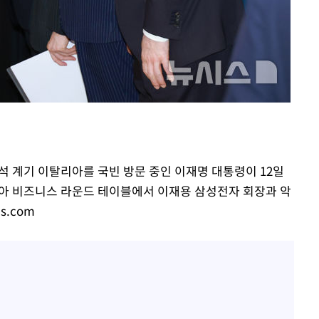
하리수 "미키정 보내주고 
1
어 이혼…애 못 낳아 미안
다"
표창원, 남규리에 15년 
2
렸습니다"
백혈병 재발 최성원 "치료
3
았다" 눈물
'서준맘' 박세미, 연하 남
4
생각도"
참석 계기 이탈리아를 국빈 방문 중인 이재명 대통령이 12일
英유명 여배우, 큰 교통사
5
탈리아 비즈니스 라운드 테이블에서 이재용 삼성전자 회장과 악
살았다
is.com
"창 3개 띄워도 답답함 없
6
라', 일주일 써보니
황기순 "원정도박 후 필리
7
류…1년간 은둔"