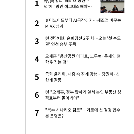
싶
野, 與 황희 '폐버스 청년주
1
1
했
택'에 "망언 석고대죄해야…
본인부터 살아보라"(종합)
만에 사과…"제가 틀
휴머노이드부터 AI공장까지…제조업 바꾸는
2
2
M.AX 성과
가 날 죽이는 것 같
與 전당대회 순회경선 2주 차…오늘 '첫 수도
3
3
권' 인천 승부 주목
자친구와 열애 "결혼
오세훈 "용산공원 아파트, 노무현·문재인 철
4
4
학 뒤집는 것"
고서 기아차 덕에
국힘 윤리위, 내홍 속 징계 강행…당권파·친
5
5
한계 갈등
네"…'폴드8 울트
與 "오세훈, 정부 탓하기 앞서 본인 부동산 성
6
6
적표부터 돌아봐야"
핀서 2년 불법체
"복수 시나리오 검토"…기로에 선 검경 합수
7
7
본 운명은?