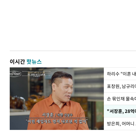
이시간
핫뉴스
하리수 "이혼 
손 묶인채 물속에
"서장훈, 28억
방은희, 어머니 