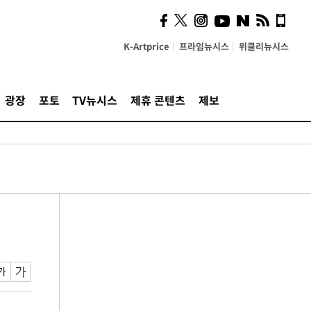
K-Artprice
프라임뉴시스
위클리뉴시스
광장
포토
TV뉴시스
제휴 콘텐츠
제보