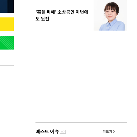
'홈플 피해' 소상공인 이번에
도 뒷전