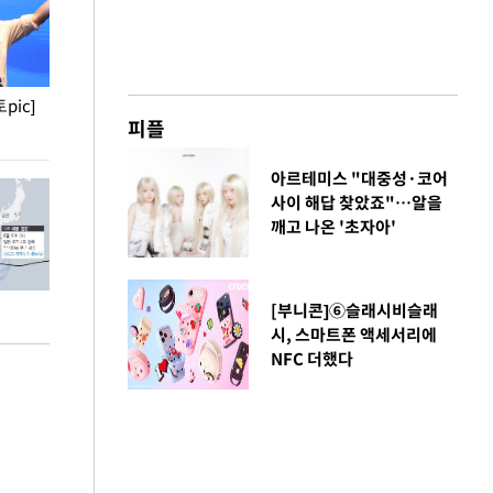
pic]
청와대 일주일
사진으로 보는 
피플
아르테미스 "대중성·코어
사이 해답 찾았죠"…알을
깨고 나온 '초자아'
[부니콘]⑥슬래시비슬래
시, 스마트폰 액세서리에
NFC 더했다