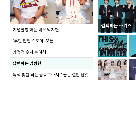
컴백하는 스키즈
이 대통령, 국가
기념촬영 하는 배우 박지현
가 책임지고 치유
'무민 팝업 스토어' 오픈
삼정검 수치 수여식
답변하는 김병현
녹색 빛깔 띄는 동복호…저수율은 절반 남짓