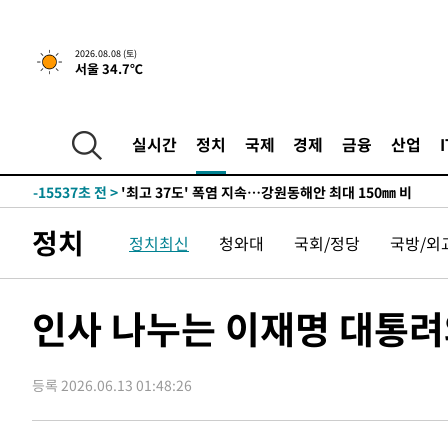
2026.08.08 (토)
서울 34.7℃
-8663초 전 >
[속보]뉴욕증시 상승 마감…S&P 0.6% 나스닥 1.3%↑
-31381초 전 >
극한폭염 한풀 꺾이지만…'낮 최고 35도' 무더위, 열대야
주 날씨]
-28399초 전 >
축구협회 "압수수색·성접대 논란 사과…쇄신의 기회로 
실시간
정치
국제
경제
금융
산업
-26916초 전 >
[속보]'압수수색·성접대 논란' 축구협회 "실망과 걱정 
송"
-15537초 전 >
'최고 37도' 폭염 지속…강원동해안 최대 150㎜ 비
-8663초 전 >
[속보]뉴욕증시 상승 마감…S&P 0.6% 나스닥 1.3%↑
정치
정치최신
청와대
국회/정당
국방/외
-31381초 전 >
극한폭염 한풀 꺾이지만…'낮 최고 35도' 무더위, 열대야
주 날씨]
-28399초 전 >
축구협회 "압수수색·성접대 논란 사과…쇄신의 기회로 
-26916초 전 >
[속보]'압수수색·성접대 논란' 축구협회 "실망과 걱정 
인사 나누는 이재명 대통려
송"
-15537초 전 >
'최고 37도' 폭염 지속…강원동해안 최대 150㎜ 비
-8663초 전 >
[속보]뉴욕증시 상승 마감…S&P 0.6% 나스닥 1.3%↑
등록 2026.06.13 01:48:26