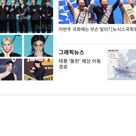
폭력 피해자에 위로·사과…"국가
이번주 국회에는 무슨 일이? [뉴시스국회토
"
그래픽뉴스
태풍 '돌핀' 예상 이동
경로