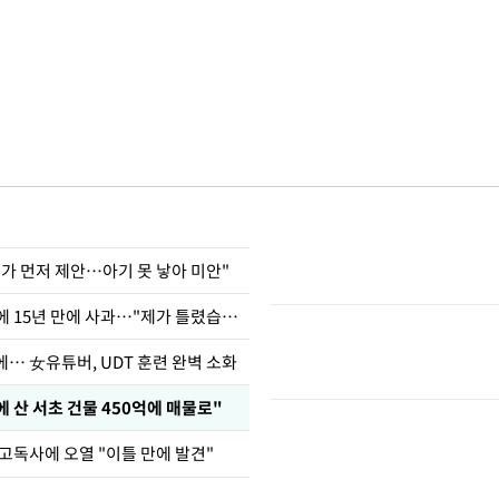
내가 먼저 제안…아기 못 낳아 미안"
표창원, 남규리에 15년 만에 사과…"제가 틀렸습니다"
… 女유튜버, UDT 훈련 완벽 소화
에 산 서초 건물 450억에 매물로"
고독사에 오열 "이틀 만에 발견"