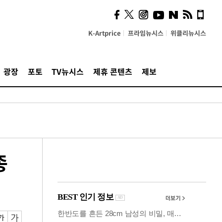
사이 해답 찾았죠"…알을
깨고 나온 '초자아'
K-Artprice
프라임뉴시스
위클리뉴시스
광장
포토
TV뉴시스
제휴 콘텐츠
제보
종