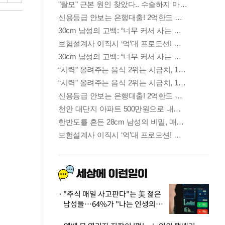
"주식 매일 사고판다"는 美 젊은
남성들…64%가 "나는 인생의
패배자“