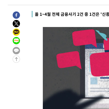
주 날씨]
-10217초 전 >
축구협회 "압수수색·성접대 논란 사과…쇄신의 기회로 
-8734초 전 >
[속보]'압수수색·성접대 논란' 축구협회 "실망과 걱정 안
올 1~4월 전체 금융사기 2건 중 1건은 '신
송"
44분 전 >
'최고 37도' 폭염 지속…강원동해안 최대 150㎜ 비
2시간 전 >
[속보]뉴욕증시 상승 마감…S&P 0.6% 나스닥 1.3%↑