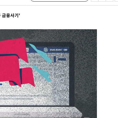
삼겠다"
겨드려 죄
종 금융사기'