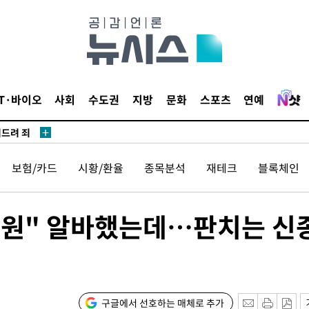
견
 계속[다음
IT·바이오
사회
수도권
지방
문화
스포츠
연예
삼겠다"
겨드려 죄
보험/카드
시황/환율
종목분석
재테크
블록체인
00원" 알바했는데…판치는 신
견
구글에서 선호하는 매체로 추가
 계속[다음