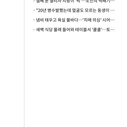
· 엘베 문 열리자 지팡이 '퍽'…노인의 택배기사 폭행 이유
· "20년 병수발했는데 얼굴도 모르는 동생이 유산 절반을"…배다른 형제 상속권 있을까
· 냄비 태우고 욕실 물바다…'치매 의심' 시어머니 검사 권유했다가 '날벼락'
· 새벽 식당 몰래 들어와 테이블서 '쿨쿨'…토사물 남기고 사라진 남성