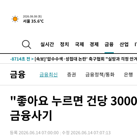
-22332초 전 >
백운산서 80년근 천종산삼 9뿌리 발견…감정가 1.3억원
-20042초 전 >
선재도서 해루질 나섰다 실종 60대, 닷새 만에 숨진 채 발
2026.08.08 (토)
서울 35.6℃
-17576초 전 >
남자 농구, 나고야 아시안게임서 '홈팀' 일본과 한일전
-16952초 전 >
여수 오동도 해상서 모터보트 전복…1명 사망·1명 실종
-13179초 전 >
극한폭염 한풀 꺾이지만…'낮 최고 35도' 무더위, 열대야
실시간
정치
국제
경제
금융
산업
주 날씨]
-10197초 전 >
축구협회 "압수수색·성접대 논란 사과…쇄신의 기회로 
-8714초 전 >
[속보]'압수수색·성접대 논란' 축구협회 "실망과 걱정 안
송"
44분 전 >
'최고 37도' 폭염 지속…강원동해안 최대 150㎜ 비
금융
금융최신
증권
금융정책/통화
은행
2시간 전 >
[속보]뉴욕증시 상승 마감…S&P 0.6% 나스닥 1.3%↑
-32300초 전 >
온열질환 사망자 3명 늘어…누적 환자 3000명 돌파
-26245초 전 >
강릉에 시간당 81.4㎜ 물폭탄…도로 잠기고 담벼락 붕괴
"좋아요 누르면 건당 30
-22352초 전 >
백운산서 80년근 천종산삼 9뿌리 발견…감정가 1.3억원
금융사기
-20062초 전 >
선재도서 해루질 나섰다 실종 60대, 닷새 만에 숨진 채 발
-17596초 전 >
남자 농구, 나고야 아시안게임서 '홈팀' 일본과 한일전
-16972초 전 >
여수 오동도 해상서 모터보트 전복…1명 사망·1명 실종
등록 2026.06.14 07:00:00
수정 2026.06.14 07:07:13
-13199초 전 >
극한폭염 한풀 꺾이지만…'낮 최고 35도' 무더위, 열대야