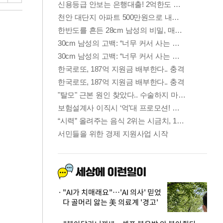
"AI가 치매래요"…'AI 의사' 믿었
다 골머리 앓는 美 의료계 '경고'