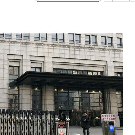
3%↑
말고 과감히
쪽 아웃바
 하향
별재난지역
…희망지 못
날씨]
요 선제 대
단
무'
 마쳐
부장 기소