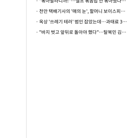
· "볶아달라니까!"…셀프 볶음밥 안 볶아줬다고 사장 폭행한 손님
· 천안 택배기사의 '매의 눈', 할머니 보이스피싱 피해 막아
· 옥상 '쓰레기 테러' 범인 잡았는데…과태료 3만원 처분에 숙박업주 허탈
· "바지 벗고 앞뒤로 돌아야 했다"…탈북민 김서아, 기쁨조 검사 수치심 회상