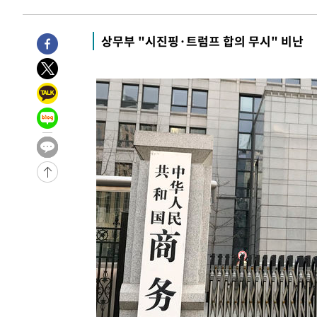
7분 전 >
[속보] 7월 중국 수출 23.9%↑ 수입 27.5%↑…무역총액 25.
55분 전 >
[속보]'채상병 순직 책임' 임성근, 항소심도 징역 3년
상무부 "시진핑·트럼프 합의 무시" 비난
-30398초 전 >
[속보]이 대통령 "부동산 공급 기존 사고방식 매달리지 
실천"
-29483초 전 >
이란, "오만과 '중앙 단일 루트' 합의…북쪽 인바운드·남
운드는 임시"
-21051초 전 >
"낮 기온 소폭 하락"…수도권 폭염중대경보, 폭염경보로
-21015초 전 >
[속보]이 대통령, '호우피해' 안동·의성 관할 4개 면 특
선포
-20978초 전 >
[단독]중수청 지원 검사들, 정원 초과 시 낮은 계급 임용
갈 수도
-18949초 전 >
낮 최고 37도 찜통더위…곳곳 소나기·강원 많은 비[내일
-17255초 전 >
SK하이닉스, 용인·청주 팹에 54조 투자…"AI 메모리 수
응"
-14111초 전 >
여자배구 이재영·이다영 자매, 아제르바이잔 투란VC 입
-13364초 전 >
외국인 심판 성 접대 7경기 들여다보니…한국 축구 '5승 2
-13098초 전 >
[속보]코스닥, 2.86포인트(0.36%) 내린 798.81마감
-13051초 전 >
[속보]코스피, 6200선 약보합…0.60% 내린 6258.77에
-13031초 전 >
[속보]원·달러 환율, 7.7원 내린 1416.1원 마감
-12920초 전 >
[속보] 노원서 40.1도 관측…서울, 2018년 이후 첫 40도
-10010초 전 >
[속보]종합특검, '계엄 수용공간 확보' 신용해 前교정본