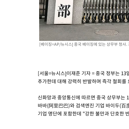
-8883초 전 >
외신들도 주목한 韓축구 파문…"국민적 공분에 수사 재개"
-8854초 전 >
11시간 압수수색에 성접대 파문까지…'쑥대밭' 된 축구협
-7876초 전 >
[속보]규제합리화위원회 부위원장에 김태유 서울대 공대 
태 후임
-4234초 전 >
[속보]국힘 윤리위, '돌려차기 발언' 진종오·서범수 징계 
7분 전 >
[속보] 7월 중국 수출 23.9%↑ 수입 27.5%↑…무역총액 25.
[베이징=AP/뉴시스] 중국 베이징에 있는 상무부 청사. 자료
54분 전 >
[속보]'채상병 순직 책임' 임성근, 항소심도 징역 3년
[서울=뉴시스]이재준 기자 = 중국 정부는 13
추가한데 대해 강력히 반발하며 즉각 철회를 
신화망과 중앙통신에 따르면 중국 상무부는 1
바바(阿里巴巴)와 검색엔진 기업 바이두(百度)
기업 명단에 포함한데 "강한 불만과 단호한 반