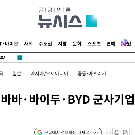
 하향
별재난지역
…희망지 못
날씨]
요 선제 대
IT·바이오
사회
수도권
지방
문화
스포츠
연예
단
무'
국
일본
아시아/오세아니아
중동/아프리카
 마쳐
리바바·바이두·BYD 군사기업
장 기소
회
교수…이병
구글에서 선호하는 매체로 추가
절차 개시