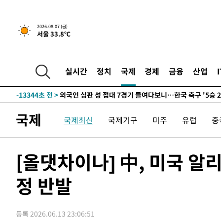
운드는 임시"
-21031초 전 >
"낮 기온 소폭 하락"…수도권 폭염중대경보, 폭염경보로
-20995초 전 >
[속보]이 대통령, '호우피해' 안동·의성 관할 4개 면 특
2026.08.07 (금)
서울 33.8℃
선포
-20958초 전 >
[단독]중수청 지원 검사들, 정원 초과 시 낮은 계급 임용
갈 수도
-18929초 전 >
낮 최고 37도 찜통더위…곳곳 소나기·강원 많은 비[내일
-17235초 전 >
SK하이닉스, 용인·청주 팹에 54조 투자…"AI 메모리 수
실시간
정치
국제
경제
금융
산업
응"
-14091초 전 >
여자배구 이재영·이다영 자매, 아제르바이잔 투란VC 입
-13344초 전 >
외국인 심판 성 접대 7경기 들여다보니…한국 축구 '5승 2
-13078초 전 >
[속보]코스닥, 2.86포인트(0.36%) 내린 798.81마감
국제
국제최신
국제기구
미주
유럽
중
-13031초 전 >
[속보]코스피, 6200선 약보합…0.60% 내린 6258.77에
-13011초 전 >
[속보]원·달러 환율, 7.7원 내린 1416.1원 마감
-12900초 전 >
[속보] 노원서 40.1도 관측…서울, 2018년 이후 첫 40도
[올댓차이나] 中, 미국 알
-9990초 전 >
[속보]종합특검, '계엄 수용공간 확보' 신용해 前교정본부
정 반발
-8863초 전 >
외신들도 주목한 韓축구 파문…"국민적 공분에 수사 재개"
-8834초 전 >
11시간 압수수색에 성접대 파문까지…'쑥대밭' 된 축구협
-7856초 전 >
[속보]규제합리화위원회 부위원장에 김태유 서울대 공대 
등록 2026.06.13 23:06:51
태 후임
-4214초 전 >
[속보]국힘 윤리위, '돌려차기 발언' 진종오·서범수 징계 