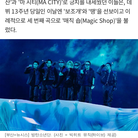
산'과 '마 시티(MA CITY)'로 긍지를 내세웠던 이들은, 데
뷔 13주년 당일인 이날엔 '보조개'와 '땡'을 선보이고 이
례적으로 세 번째 곡으로 '매직 숍(Magic Shop)'을 불
렀다.
[부산=뉴시스] 방탄소년단. (사진 = 빅히트 뮤직(하이브) 제공)