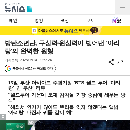
메인
랭킹
섹션
포토
방탄소년단, 구심력·원심력이 빚어낸 '아리
랑'의 완벽한 원형
기사등록
2026/06/14 00:53:24
가
가
구글에서 선호하는 매체로 추가
13일 부산 아시아드 주경기장 'BTS 월드 투어 '아리
랑' 인 부산' 리뷰
"월드투어 가운데 토대 감각을 가장 중심에 세우는 방
식"
"해외서 인기가 많아도 뿌리를 잊지 않겠다는 앨범
'아리랑' 다짐과 궤를 같이 해"
X