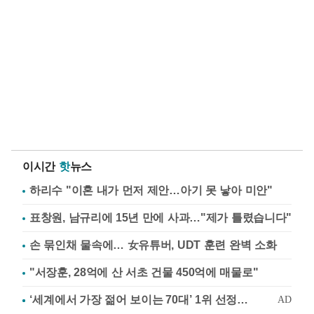
이시간
핫
뉴스
하리수 "이혼 내가 먼저 제안…아기 못 낳아 미안"
표창원, 남규리에 15년 만에 사과…"제가 틀렸습니다"
손 묶인채 물속에… 女유튜버, UDT 훈련 완벽 소화
"서장훈, 28억에 산 서초 건물 450억에 매물로"