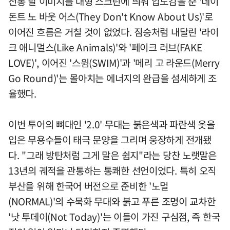
전통 탈 이미지를 대형 스크린에 띄워 압도감을 준 '데이
돈트 노 바웃 어스(They Don't Know About Us)'로
이어진 흐름은 거칠 것이 없었다. 짐승처럼 내달린 '라이
크 애니멀스(Like Animals)'와 '페이크 러브(FAKE
LOVE)', 이어진 '스윔(SWIM)'과 '메리 고 라운드(Merry
Go Round)'는 몰아치는 에너지의 완급을 섬세하게 조
율했다.
이번 투어의 뼈대인 '2.0' 무대는 붉은색과 파란색 옷을
입은 무용수들이 태극 문양을 그리며 웅장하게 전개됐
다. "그래 방탄처럼 그게 말은 쉽지"라는 당찬 노랫말은
13년의 궤적을 관통하는 통쾌한 선언이었다. 특히 오직
부산을 위해 한국어 버전으로 준비한 '노멀
(NORMAL)'의 수묵화 무대와 붉고 푸른 조명이 교차한
'낫 투데이(Not Today)'는 이들이 가진 구심점, 즉 한국