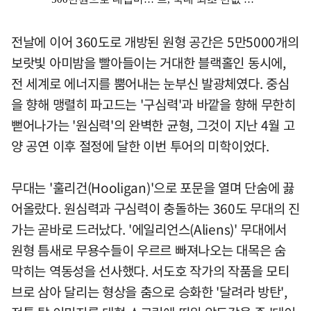
전날에 이어 360도로 개방된 원형 공간은 5만5000개의
보랏빛 아미밤을 빨아들이는 거대한 블랙홀인 동시에,
전 세계로 에너지를 뿜어내는 눈부신 발광체였다. 중심
을 향해 맹렬히 파고드는 '구심력'과 바깥을 향해 무한히
뻗어나가는 '원심력'의 완벽한 균형, 그것이 지난 4월 고
양 공연 이후 절정에 달한 이번 투어의 미학이었다.
무대는 '훌리건(Hooligan)'으로 포문을 열며 단숨에 끓
어올랐다. 원심력과 구심력이 충돌하는 360도 무대의 진
가는 곧바로 드러났다. '에일리언스(Aliens)' 무대에서
원형 틈새로 무용수들이 우르르 빠져나오는 대목은 숨
막히는 역동성을 선사했다. 서도호 작가의 작품을 모티
브로 삼아 달리는 형상을 춤으로 승화한 '달려라 방탄',