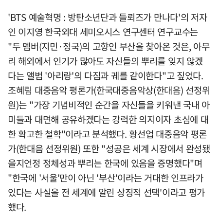
'BTS 예술혁명 : 방탄소년단과 들뢰즈가 만나다'의 저자
인 이지영 한국외대 세미오시스 연구센터 연구교수는
"두 멤버(지민·정국)의 고향인 부산을 찾아온 것은, 아무
리 해외에서 인기가 많아도 자신들의 뿌리를 잊지 않겠
다는 앨범 '아리랑'의 다짐과 궤를 같이한다"고 짚었다.
조혜림 대중음악 평론가(한국대중음악상(한대음) 선정위
원)는 "가장 기념비적인 순간을 자신들을 키워낸 국내 아
미들과 대면해 공유하겠다는 강력한 의지이자 초심에 대
한 확고한 철학"이라고 분석했다. 황선업 대중음악 평론
가(한대음 선정위원) 또한 "성공은 세계 시장에서 완성됐
을지언정 정체성과 뿌리는 한국에 있음을 증명했다"며
"한국에 '서울'만이 아닌 '부산'이라는 거대한 인프라가
있다는 사실을 전 세계에 알린 상징적 선택'이라고 평가
했다.