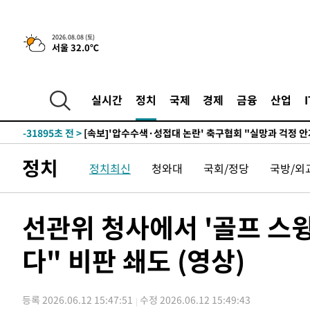
2026.08.08 (토)
서울 32.0℃
실시간
정치
국제
경제
금융
산업
-13642초 전 >
[속보]뉴욕증시 상승 마감…S&P 0.6% 나스닥 1.3%↑
-31895초 전 >
[속보]'압수수색·성접대 논란' 축구협회 "실망과 걱정 
송"
-20516초 전 >
'최고 37도' 폭염 지속…강원동해안 최대 150㎜ 비
정치
정치최신
청와대
국회/정당
국방/외
-13642초 전 >
[속보]뉴욕증시 상승 마감…S&P 0.6% 나스닥 1.3%↑
-31895초 전 >
[속보]'압수수색·성접대 논란' 축구협회 "실망과 걱정 
송"
-20516초 전 >
'최고 37도' 폭염 지속…강원동해안 최대 150㎜ 비
선관위 청사에서 '골프 스윙
-13642초 전 >
[속보]뉴욕증시 상승 마감…S&P 0.6% 나스닥 1.3%↑
다" 비판 쇄도 (영상)
등록 2026.06.12 15:47:51
수정 2026.06.12 15:49:43