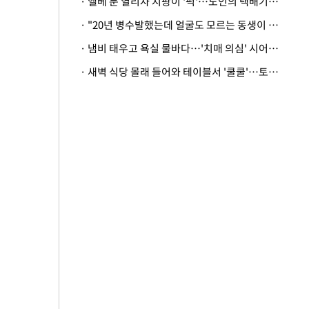
· 엘베 문 열리자 지팡이 '퍽'…노인의 택배기사 폭행 이유
· "20년 병수발했는데 얼굴도 모르는 동생이 유산 절반을"…배다른 형제 상속권 있을까
· 냄비 태우고 욕실 물바다…'치매 의심' 시어머니 검사 권유했다가 '날벼락'
· 새벽 식당 몰래 들어와 테이블서 '쿨쿨'…토사물 남기고 사라진 남성