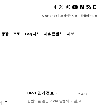
시, 스마트폰 액세서리에
NFC 더했다
K-Artprice
프라임뉴시스
위클리뉴시스
광장
포토
TV뉴시스
제휴 콘텐츠
제보