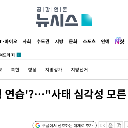
IT·바이오
사회
수도권
지방
문화
스포츠
연예
안겨드려 죄
교
북한
행정
지방정가
지방선거
안겨드려 죄
 연습'?…"사태 심각성 모른
구글에서 선호하는 매체로 추가