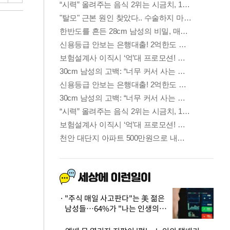
"주식 매일 사고판다"는 美 젊은
남성들…64%가 "나는 인생의
패배자“