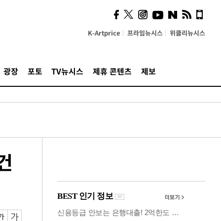
사이 해답 찾았죠"…알을
깨고 나온 '초자아'
K-Artprice
프라임뉴시스
위클리뉴시스
광장
포토
TV뉴시스
제휴 콘텐츠
제보
건