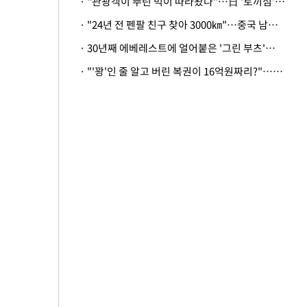
· "관광객이 뿌린 먹이 따라왔나"…日 '토끼섬' 멧돼지, 토끼까지 사냥
· "24년 전 펜팔 친구 찾아 3000㎞"…중국 남성 사연에 '뭉클'
· 30년째 에베레스트에 얼어붙은 '그린 부츠'…드디어 가족 품으로
· "'꽝'인 줄 알고 버린 복권이 16억원짜리?"…극적으로 되찾은 사연