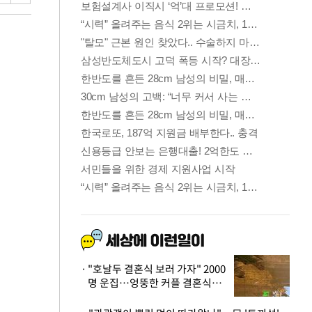
"호날두 결혼식 보러 가자" 2000
명 운집…엉뚱한 커플 결혼식에
'황당'