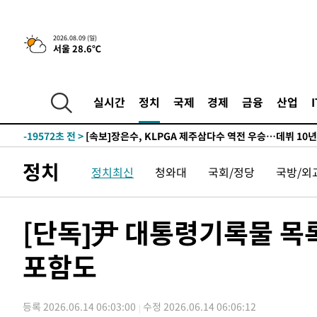
44.40%
-29666초 전 >
與 강원·TK 당원투표 합산 김민석 46.01%로 승리…정
44.53%
-29506초 전 >
[속보]與전대 권리당원투표…강원·경북 김민석, 대구 정
2026.08.09 (일)
서울 28.6℃
-29313초 전 >
[속보]與 당대표 경선, 경북 권리당원 투표 김민석 47.3
45.71%
-29215초 전 >
[속보]與 당대표 경선, 대구 권리당원 투표 정청래 47.8
46.35%
-29012초 전 >
[속보]與 당대표 경선, 강원 권리당원 투표 김민석 승리…5
실시간
정치
국제
경제
금융
산업
득표
-26930초 전 >
"일본축구협회, 대한축구협회 성 접대 의혹 심판 조사"
-19572초 전 >
[속보]장은수, KLPGA 제주삼다수 역전 우승…데뷔 10년
정상
-14937초 전 >
"얼마나 더웠으면"…안동 물길공원서 헤엄친 구렁이 '소
정치
정치최신
청와대
국회/정당
국방/외
-14864초 전 >
손흥민, 68분 뛰고 2경기 침묵…LAFC, 톨루카에 1-0 승
-14136초 전 >
'2경기 연속 침묵' 손흥민, 톨루카전 68분만 뛰고 슈팅 0
-12888초 전 >
이강인, 오늘 서울서 AT마드리드 입단식…'전례 없는 특
[단독]尹 대통령기록물 목록
3분 전 >
'여긴 20도, 저긴 50도'…열화상 카메라로 본 폭염 저감시설 '
포함도
12분 전 >
콜롬비아 신임 우파 대통령 취임 하루만에 차량폭탄 폭발 사건
1시간 전 >
튀르키예 외무장관, "메카 3국 방위협정은 이란이 목표 아냐 "
2시간 전 >
이군이 불법 군시설 건설한 레바논 남부에서 레바논군 3명 폭
등록 2026.06.14 06:03:00
수정 2026.06.14 06:06:12
3시간 전 >
[속보]美중부 사령관, 이스라엘 긴급방문 다중화된 전선 상황