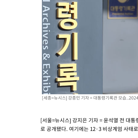
12분 전 >
콜롬비아 신임 우파 대통령 취임 하루만에 차량폭탄 폭발 사건
1시간 전 >
튀르키예 외무장관, "메카 3국 방위협정은 이란이 목표 아냐 "
2시간 전 >
이군이 불법 군시설 건설한 레바논 남부에서 레바논군 3명 폭
3시간 전 >
[속보]美중부 사령관, 이스라엘 긴급방문 다중화된 전선 상황
4시간 전 >
美 국방부, 켄달 전 공군장관 보안허가 취소…“에어포스원 기
론 누출”
4시간 전 >
‘축구의 신’ 아르헨티나 축구 선수 메시의 부친 지병 별세
[세종=뉴시스] 강종민 기자 = 대통령기록관 모습..2024.
[서울=뉴시스] 강지은 기자 = 윤석열 전 대
로 공개됐다. 여기에는 12·3 비상계엄 사태로