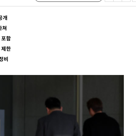
밀정보, 언
공개
시작'
마쳐
승리…정청래
 포함
청래
 제한
청래 승리
 정비
7%·정청래
2%·김민석
0.30%
 차에 첫
동'
리(종합)
개
급대우'
온도차'