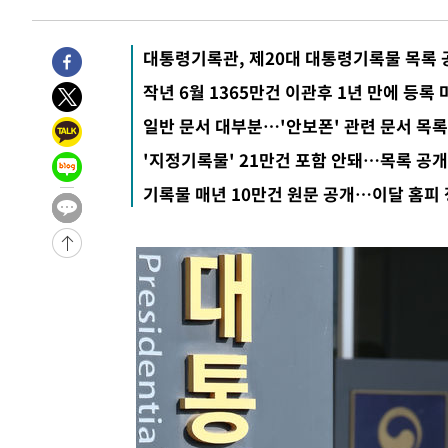
4시간 전 >
美 국방부, 켄달 전 공군장관 보안허가 취소…“에어포스원 기
론 누출”
4시간 전 >
‘축구의 신’ 아르헨티나 축구 선수 메시의 부친 지병 별세
대통령기록관, 제20대 대통령기록물 목록 
-31722초 전 >
AT마드리드 데뷔 앞둔 이강인, 맨시티전 선발 대신 '벤치 
작년 6월 1365만건 이관후 1년 만에 등록 
-30352초 전 >
[속보]與 강원·TK 당원투표 합산 김민석 48.54%로 
일반 문서 대부분…'안보폰' 관련 문서 목록
44.40%
-29686초 전 >
與 강원·TK 당원투표 합산 김민석 46.01%로 승리…정
'지정기록물' 21만건 포함 안돼…목록 공개
44.53%
-29526초 전 >
[속보]與전대 권리당원투표…강원·경북 김민석, 대구 정
기록물 매년 10만건 원문 공개…이달 홈피
-29333초 전 >
[속보]與 당대표 경선, 경북 권리당원 투표 김민석 47.3
45.71%
-29235초 전 >
[속보]與 당대표 경선, 대구 권리당원 투표 정청래 47.8
46.35%
-29032초 전 >
[속보]與 당대표 경선, 강원 권리당원 투표 김민석 승리…5
득표
-26950초 전 >
"일본축구협회, 대한축구협회 성 접대 의혹 심판 조사"
-19592초 전 >
[속보]장은수, KLPGA 제주삼다수 역전 우승…데뷔 10년
정상
-14957초 전 >
"얼마나 더웠으면"…안동 물길공원서 헤엄친 구렁이 '소
-14884초 전 >
손흥민, 68분 뛰고 2경기 침묵…LAFC, 톨루카에 1-0 승
-14156초 전 >
'2경기 연속 침묵' 손흥민, 톨루카전 68분만 뛰고 슈팅 0
-12908초 전 >
이강인, 오늘 서울서 AT마드리드 입단식…'전례 없는 특
3분 전 >
'여긴 20도, 저긴 50도'…열화상 카메라로 본 폭염 저감시설 '