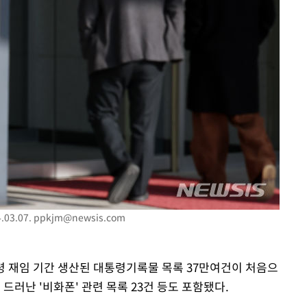
 밝혀
발로 부상
 논의
밀정보, 언
03.07.
ppkjm@newsis.com
통령 재임 기간 생산된 대통령기록물 목록 37만여건이 처음으
 드러난 '비화폰' 관련 목록 23건 등도 포함됐다.