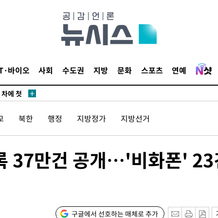
청래
청래 승리
7%·정청래
2%·김민석
0.30%
IT·바이오
사회
수도권
지방
문화
스포츠
연예
 차에 첫
동'
교
북한
행정
지방정가
지방선거
리(종합)
개
급대우'
 37만건 공개…'비화폰' 23
온도차'
 밝혀
발로 부상
구글에서 선호하는 매체로 추가
 논의