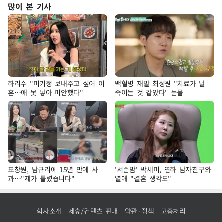
많이 본 기사
하리수 "미키정 보내주고 싶어 이
백혈병 재발 최성원 "치료가 날
혼…애 못 낳아 미안했다"
죽이는 것 같았다" 눈물
표창원, 남규리에 15년 만에 사
'서준맘' 박세미, 연하 남자친구와
과…"제가 틀렸습니다"
열애 "결혼 생각도"
회사소개
제휴/컨텐츠 판매
약관·정책
고충처리