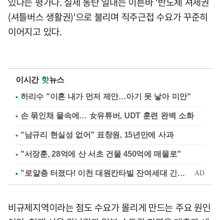
있다는 평가다. 실제 동탄 일대는 이른바 '반도체 셔세권
(셔틀버스 생활권)'으로 불리며 직주근접 수요가 꾸준히
이어지고 있다.
이시간
핫
뉴스
하리수 "이혼 내가 먼저 제안…아기 못 낳아 미안"
손 묶인채 물속에… 女유튜버, UDT 훈련 완벽 소화
"남규리 현실성 없어" 표창원, 15년만에 사과
"서장훈, 28억에 산 서초 건물 450억에 매물로"
비규제지역이라는 점도 수요가 몰리게 만드는 주요 원인