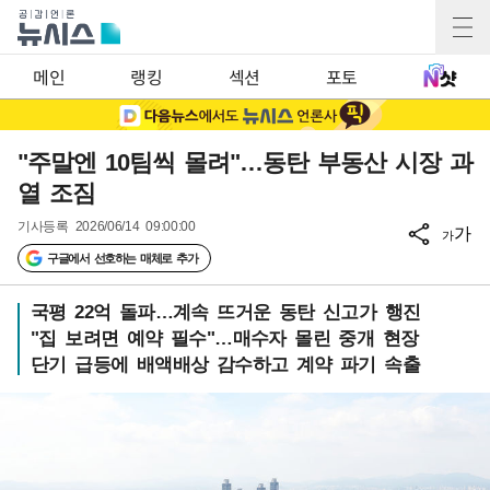
메인
랭킹
섹션
포토
"주말엔 10팀씩 몰려"…동탄 부동산 시장 과
열 조짐
기사등록
2026/06/14 09:00:00
가
가
구글에서 선호하는 매체로 추가
국평 22억 돌파…계속 뜨거운 동탄 신고가 행진
"집 보려면 예약 필수"…매수자 몰린 중개 현장
단기 급등에 배액배상 감수하고 계약 파기 속출