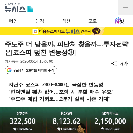
메인
랭킹
섹션
포토
주도주 더 담을까, 피난처 찾을까…투자전략
은[코스피 덮친 변동성③]
기사등록
2026/06/14 10:00:00
가
가
구글에서 선호하는 매체로 추가
지난주 코스피 7300~8400선 극심한 변동성
"펀더멘털 훼손 없어…조정 시 분할 매수 유효"
"주도주 매집 기회로….2분기 실적 시즌 기대"