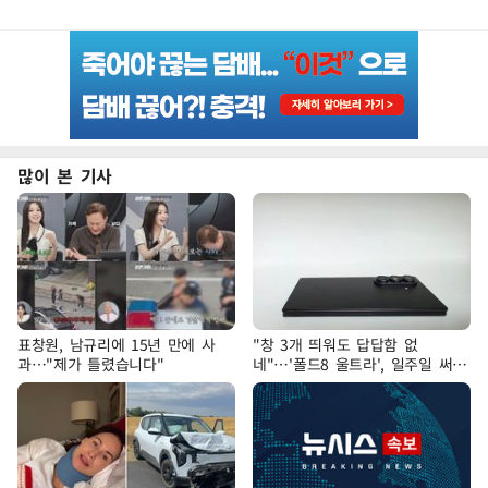
많이 본 기사
표창원, 남규리에 15년 만에 사
"창 3개 띄워도 답답함 없
과…"제가 틀렸습니다"
네"…'폴드8 울트라', 일주일 써보
니