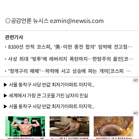
◎공감언론 뉴시스
ezmin@newsis.com
관련기사
8100선 안착 코스피, '美·이란 종전 합의' 임박에 전고점 뚫을까[주간증시전망]
사상 최대 '빚투'에 레버리지 폭탄까지…한탕주의 올인[코스피 덮친 변동성②]
'청개구리 매매'…하락에 사고 상승에 파는 개미[코스피 덮친 변동성①]