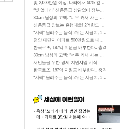
옥상 '쓰레기 테러' 범인 잡았는
데…과태료 3만원 처분에 숙박업
주 허탈