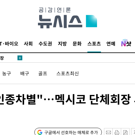
 CDC
 압수수색
위 등 9곳
출발
IT·바이오
사회
수도권
지방
문화
스포츠
연예
개장
3명은 중
농구
배구
골프
스포츠최신
에서 두차
20일 후
' 인종차별"…멕시코 단체회장
 사망
 CDC
구글에서 선호하는 매체로 추가