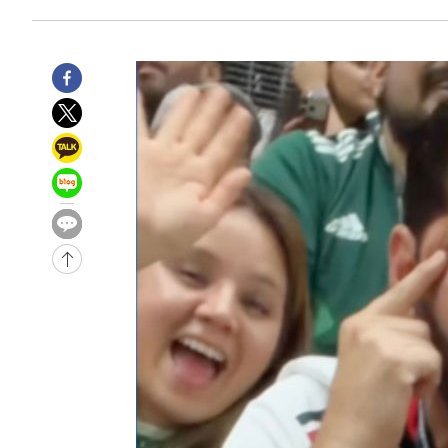
-26740초 전 >
[속보]경찰·노동부, HL만도 평택사업장 끼임 사망 관련
-26621초 전 >
[속보]합수본, '투표율 허위 입력' 중앙·서울·경기도 선관
압수수색
-26376초 전 >
[속보]원·달러 환율, 오전 9시 1423.8원
-26172초 전 >
[속보]삼성전자·SK하이닉스 동반 강보합…1%대 상승 
-26158초 전 >
[속보]코스닥, 5.95포인트(0.74%) 상승한 807.62개장
-26126초 전 >
[속보]코스피, 6300선 재탈환…1.09% 오른 6365.07 
-23291초 전 >
시리아 다마스쿠스 교외에서 미니버스 폭발.. 14명 부상, 
태
-22589초 전 >
입추에도 극한더위…서울 낮 39도 '폭염중대경보'
-17553초 전 >
이란, 호르무즈서 "적국 목표물들"과 대치로 남부 케슘섬
례 큰 폭발음
-16268초 전 >
[속보]美, 폴리실리콘 수입 규제…파생제품 15% 관세, 1
발효
-14419초 전 >
[속보]트럼프, 美 원정출산 금지 행정명령 서명
-12119초 전 >
[속보] 뉴욕증시, 일제 하락 마감…나스닥 0.06%↓