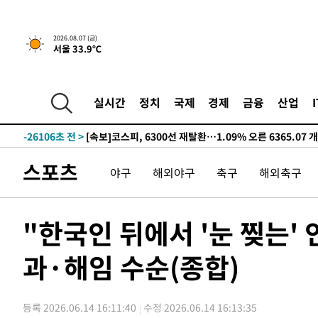
-28207초 전 >
"미 전국적 살모네라 식중독 원인은 멕시코산 할라피뇨"--
-26720초 전 >
[속보]경찰·노동부, HL만도 평택사업장 끼임 사망 관련
2026.08.07 (금)
-26601초 전 >
[속보]합수본, '투표율 허위 입력' 중앙·서울·경기도 선관
서울 33.9℃
압수수색
-26356초 전 >
[속보]원·달러 환율, 오전 9시 1423.8원
-26152초 전 >
[속보]삼성전자·SK하이닉스 동반 강보합…1%대 상승 
실시간
정치
국제
경제
금융
산업
-26138초 전 >
[속보]코스닥, 5.95포인트(0.74%) 상승한 807.62개장
-26106초 전 >
[속보]코스피, 6300선 재탈환…1.09% 오른 6365.07 
-23271초 전 >
시리아 다마스쿠스 교외에서 미니버스 폭발.. 14명 부상, 
태
-22569초 전 >
입추에도 극한더위…서울 낮 39도 '폭염중대경보'
스포츠
야구
해외야구
축구
해외축구
-17533초 전 >
이란, 호르무즈서 "적국 목표물들"과 대치로 남부 케슘섬
례 큰 폭발음
-16248초 전 >
[속보]美, 폴리실리콘 수입 규제…파생제품 15% 관세, 1
"한국인 뒤에서 '눈 찢는
발효
-14399초 전 >
[속보]트럼프, 美 원정출산 금지 행정명령 서명
-12099초 전 >
[속보] 뉴욕증시, 일제 하락 마감…나스닥 0.06%↓
과·해임 수순(종합)
-29783초 전 >
민주 콩고 에볼라환자 4천명 돌파, 4053명 발생 1850명
-29033초 전 >
[속보]'300억원대 사기 혐의' 차가원 대표 구속 송치
-28227초 전 >
"미 전국적 살모네라 식중독 원인은 멕시코산 할라피뇨"--
등록 2026.06.14 16:11:40
수정 2026.06.14 16:13:35