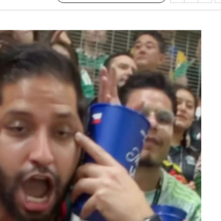
 압수수색
위 등 9곳
출발
개장
3명은 중
에서 두차
20일 후