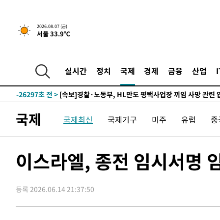
2026.08.07 (금)
서울 33.9℃
-11676초 전 >
[속보] 뉴욕증시, 일제 하락 마감…나스닥 0.06%↓
-29340초 전 >
민주 콩고 에볼라환자 4천명 돌파, 4053명 발생 1850명
-28590초 전 >
[속보]'300억원대 사기 혐의' 차가원 대표 구속 송치
실시간
정치
국제
경제
금융
산업
-27784초 전 >
"미 전국적 살모네라 식중독 원인은 멕시코산 할라피뇨"--
-26297초 전 >
[속보]경찰·노동부, HL만도 평택사업장 끼임 사망 관련
-26178초 전 >
[속보]합수본, '투표율 허위 입력' 중앙·서울·경기도 선관
국제
국제최신
국제기구
미주
유럽
중
압수수색
-25933초 전 >
[속보]원·달러 환율, 오전 9시 1423.8원
-25729초 전 >
[속보]삼성전자·SK하이닉스 동반 강보합…1%대 상승 
-25715초 전 >
[속보]코스닥, 5.95포인트(0.74%) 상승한 807.62개장
이스라엘, 종전 임시서명 
-25683초 전 >
[속보]코스피, 6300선 재탈환…1.09% 오른 6365.07 
-22848초 전 >
시리아 다마스쿠스 교외에서 미니버스 폭발.. 14명 부상, 
태
등록 2026.06.14 21:37:50
-22146초 전 >
입추에도 극한더위…서울 낮 39도 '폭염중대경보'
-17110초 전 >
이란, 호르무즈서 "적국 목표물들"과 대치로 남부 케슘섬
례 큰 폭발음
-15825초 전 >
[속보]美, 폴리실리콘 수입 규제…파생제품 15% 관세, 1