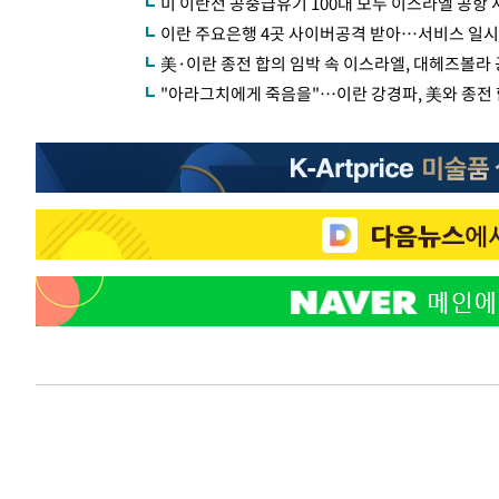
미 이란전 공중급유기 100대 모두 이스라엘 공항
이란 주요은행 4곳 사이버공격 받아…서비스 일시
美·이란 종전 합의 임박 속 이스라엘, 대헤즈볼라
"아라그치에게 죽음을"…이란 강경파, 美와 종전 