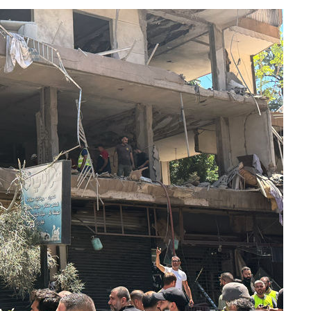
 사망
 CDC
 압수수색
위 등 9곳
출발
개장
3명은 중
에서 두차
20일 후