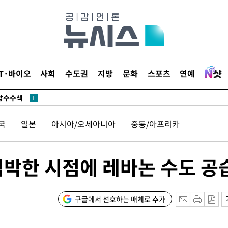
 사망
IT·바이오
사회
수도권
지방
문화
스포츠
연예
 CDC
 압수수색
위 등 9곳
국
일본
아시아/오세아니아
중동/아프리카
출발
임박한 시점에 레바논 수도 공
개장
3명은 중
구글에서 선호하는 매체로 추가
에서 두차
20일 후