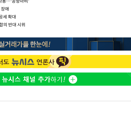
 사용…'공항마비'
 장애
 공세 확대
합의 반대 시위