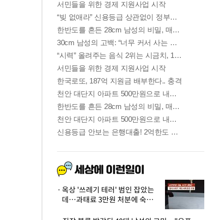
옥상 '쓰레기 테러' 범인 잡았는
데…과태료 3만원 처분에 숙박업
주 허탈