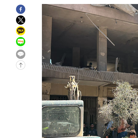
발효
-13976초 전 >
[속보]트럼프, 美 원정출산 금지 행정명령 서명
-11676초 전 >
[속보] 뉴욕증시, 일제 하락 마감…나스닥 0.06%↓
-29340초 전 >
민주 콩고 에볼라환자 4천명 돌파, 4053명 발생 1850명
-28590초 전 >
[속보]'300억원대 사기 혐의' 차가원 대표 구속 송치
-27784초 전 >
"미 전국적 살모네라 식중독 원인은 멕시코산 할라피뇨"--
-26297초 전 >
[속보]경찰·노동부, HL만도 평택사업장 끼임 사망 관련
-26178초 전 >
[속보]합수본, '투표율 허위 입력' 중앙·서울·경기도 선관
압수수색
-25933초 전 >
[속보]원·달러 환율, 오전 9시 1423.8원
-25729초 전 >
[속보]삼성전자·SK하이닉스 동반 강보합…1%대 상승 
-25715초 전 >
[속보]코스닥, 5.95포인트(0.74%) 상승한 807.62개장
-25683초 전 >
[속보]코스피, 6300선 재탈환…1.09% 오른 6365.07 
-22848초 전 >
시리아 다마스쿠스 교외에서 미니버스 폭발.. 14명 부상, 
태
-22146초 전 >
입추에도 극한더위…서울 낮 39도 '폭염중대경보'
-17110초 전 >
이란, 호르무즈서 "적국 목표물들"과 대치로 남부 케슘섬
례 큰 폭발음
-15825초 전 >
[속보]美, 폴리실리콘 수입 규제…파생제품 15% 관세, 1
발효
-13976초 전 >
[속보]트럼프, 美 원정출산 금지 행정명령 서명