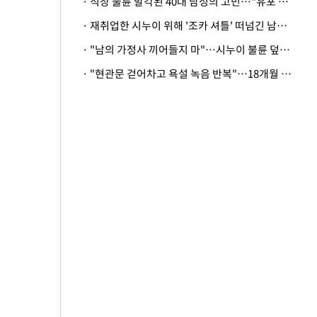
· 직장 불륜 발각된 40대 남성의 고민…"유포 동료 명예훼손·협박죄 고소 가능할까"
· 재취업한 시누이 위해 '조카 셔틀' 떠넘긴 남편…아내 "난 못한다"
· "남의 가정사 끼어들지 마"…시누이 불륜 덮으려는 남편에 억울한 아내
· "현관문 걷어차고 욕설 녹음 반복"…18개월 아기 키우는 집 뒤흔든 '앞집의 비극'