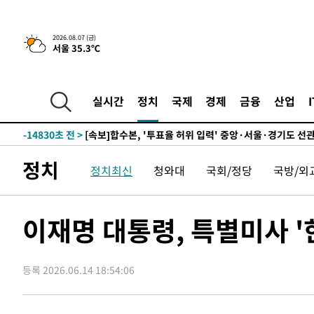
25.3%↑
-21526초 전 >
[속보]'채상병 순직 책임' 임성근, 항소심도 징역 3년
-21392초 전 >
[속보]종합특검, '관저이전 봐주기 감사' 유병호 구속기소
2026.08.07 (금)
서울 35.3℃
-17992초 전 >
민주 콩고 에볼라환자 4천명 돌파, 4053명 발생 1850명
-17242초 전 >
[속보]'300억원대 사기 혐의' 차가원 대표 구속 송치
-16436초 전 >
"미 전국적 살모네라 식중독 원인은 멕시코산 할라피뇨"--
실시간
정치
국제
경제
금융
산업
-14949초 전 >
[속보]경찰·노동부, HL만도 평택사업장 끼임 사망 관련
-14830초 전 >
[속보]합수본, '투표율 허위 입력' 중앙·서울·경기도 선관
압수수색
-14585초 전 >
[속보]원·달러 환율, 오전 9시 1423.8원
정치
정치최신
청와대
국회/정당
국방/외
-14381초 전 >
[속보]삼성전자·SK하이닉스 동반 강보합…1%대 상승 
-14367초 전 >
[속보]코스닥, 5.95포인트(0.74%) 상승한 807.62개장
-14335초 전 >
[속보]코스피, 6300선 재탈환…1.09% 오른 6365.07 
이재명 대통령, 특별미사 '한
-11500초 전 >
시리아 다마스쿠스 교외에서 미니버스 폭발.. 14명 부상, 
태
-10798초 전 >
입추에도 극한더위…서울 낮 39도 '폭염중대경보'
등록 2026.06.14 18:54:06
-5762초 전 >
이란, 호르무즈서 "적국 목표물들"과 대치로 남부 케슘섬
례 큰 폭발음
-4477초 전 >
[속보]美, 폴리실리콘 수입 규제…파생제품 15% 관세, 12
효
-2628초 전 >
[속보]트럼프, 美 원정출산 금지 행정명령 서명