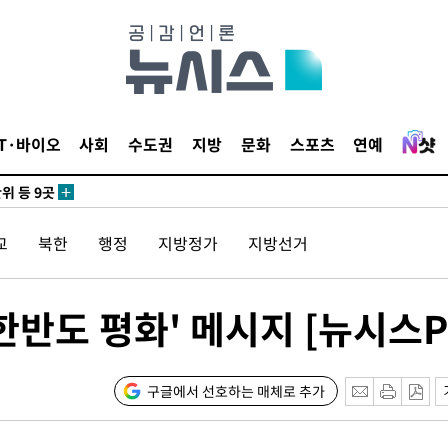
 사망
 CDC
IT·바이오
사회
수도권
지방
문화
스포츠
연예
 압수수색
위 등 9곳
교
북한
행정
지방정가
지방선거
출발
개장
반도 평화' 메시지 [뉴시스Pi
3명은 중
에서 두차
구글에서 선호하는 매체로 추가
0일 후 발