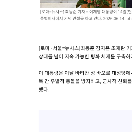
-5782초 전 >
이란, 호르무즈서 "적국 목표물들"과 대치로 남부 케슘섬
[로마=뉴시스] 최동준 기자 = 이재명 대통령이 14일(
례 큰 폭발음
-4497초 전 >
[속보]美, 폴리실리콘 수입 규제…파생제품 15% 관세, 12
특별미사에서 기념 연설을 하고 있다. 2026.06.14.
ph
효
-2648초 전 >
[속보]트럼프, 美 원정출산 금지 행정명령 서명
-348초 전 >
[속보] 뉴욕증시, 일제 하락 마감…나스닥 0.06%↓
[로마·서울=뉴시스]최동준 김지은 조재완 기자
상태를 넘어 지속 가능한 평화 체제를 구축하기
이 대통령은 이날 바티칸 성 바오로 대성당에서
북 간 우발적 충돌을 방지하고, 군사적 신뢰
했다.