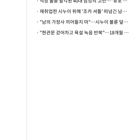
· 직장 불륜 발각된 40대 남성의 고민…"유포 동료 명예훼손·협박죄 고소 가능할까"
· 재취업한 시누이 위해 '조카 셔틀' 떠넘긴 남편…아내 "난 못한다"
· "남의 가정사 끼어들지 마"…시누이 불륜 덮으려는 남편에 억울한 아내
· "현관문 걷어차고 욕설 녹음 반복"…18개월 아기 키우는 집 뒤흔든 '앞집의 비극'