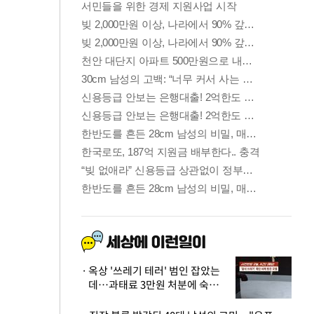
옥상 '쓰레기 테러' 범인 잡았는
데…과태료 3만원 처분에 숙박업
주 허탈