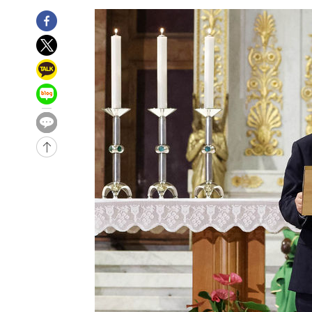
-328초 전 >
[속보] 뉴욕증시, 일제 하락 마감…나스닥 0.06%↓
-29061초 전 >
[속보]국힘 윤리위, '돌려차기 발언' 진종오·서범수 징계
-24386초 전 >
[속보] 7월 중국 수출 23.9%↑ 수입 27.5%↑…무역총
25.3%↑
-21546초 전 >
[속보]'채상병 순직 책임' 임성근, 항소심도 징역 3년
-21412초 전 >
[속보]종합특검, '관저이전 봐주기 감사' 유병호 구속기소
-18012초 전 >
민주 콩고 에볼라환자 4천명 돌파, 4053명 발생 1850명
-17262초 전 >
[속보]'300억원대 사기 혐의' 차가원 대표 구속 송치
-16456초 전 >
"미 전국적 살모네라 식중독 원인은 멕시코산 할라피뇨"--
-14969초 전 >
[속보]경찰·노동부, HL만도 평택사업장 끼임 사망 관련
-14850초 전 >
[속보]합수본, '투표율 허위 입력' 중앙·서울·경기도 선관
압수수색
-14605초 전 >
[속보]원·달러 환율, 오전 9시 1423.8원
-14401초 전 >
[속보]삼성전자·SK하이닉스 동반 강보합…1%대 상승 
-14387초 전 >
[속보]코스닥, 5.95포인트(0.74%) 상승한 807.62개장
-14355초 전 >
[속보]코스피, 6300선 재탈환…1.09% 오른 6365.07 
-11520초 전 >
시리아 다마스쿠스 교외에서 미니버스 폭발.. 14명 부상, 
태
-10818초 전 >
입추에도 극한더위…서울 낮 39도 '폭염중대경보'