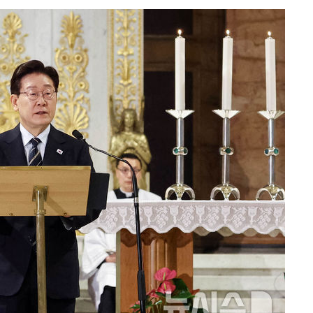
 절차 개시
액
 사망
 CDC
 압수수색
위 등 9곳
출발
개장
3명은 중