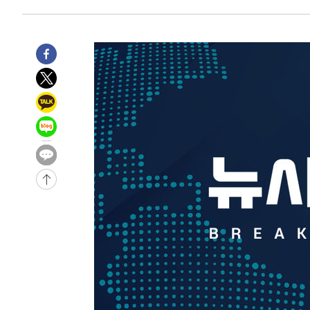
-11446초 전 >
시리아 다마스쿠스 교외에서 미니버스 폭발.. 14명 부상, 
태
-10744초 전 >
입추에도 극한더위…서울 낮 39도 '폭염중대경보'
-5708초 전 >
이란, 호르무즈서 "적국 목표물들"과 대치로 남부 케슘섬
례 큰 폭발음
-4423초 전 >
[속보]美, 폴리실리콘 수입 규제…파생제품 15% 관세, 12
효
-2574초 전 >
[속보]트럼프, 美 원정출산 금지 행정명령 서명
-274초 전 >
[속보] 뉴욕증시, 일제 하락 마감…나스닥 0.06%↓
-28987초 전 >
[속보]국힘 윤리위, '돌려차기 발언' 진종오·서범수 징계
-24312초 전 >
[속보] 7월 중국 수출 23.9%↑ 수입 27.5%↑…무역총
25.3%↑
-21472초 전 >
[속보]'채상병 순직 책임' 임성근, 항소심도 징역 3년
-21338초 전 >
[속보]종합특검, '관저이전 봐주기 감사' 유병호 구속기소
-17938초 전 >
민주 콩고 에볼라환자 4천명 돌파, 4053명 발생 1850명
-17188초 전 >
[속보]'300억원대 사기 혐의' 차가원 대표 구속 송치
-16382초 전 >
"미 전국적 살모네라 식중독 원인은 멕시코산 할라피뇨"--
-14895초 전 >
[속보]경찰·노동부, HL만도 평택사업장 끼임 사망 관련
-14776초 전 >
[속보]합수본, '투표율 허위 입력' 중앙·서울·경기도 선관
압수수색
-14531초 전 >
[속보]원·달러 환율, 오전 9시 1423.8원