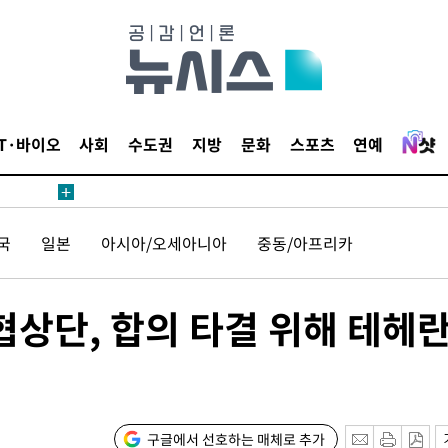
 절차 개시
액
IT·바이오
사회
수도권
지방
문화
스포츠
연예
 사망
국
일본
아시아/오세아니아
중동/아프리카
 CDC
 압수수색
 협상단, 합의 타결 위해 테헤
위 등 9곳
출발
구글에서 선호하는 매체로 추가
개장