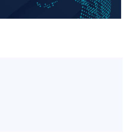
전현무 "전 연인 집착에 친
1
들과 연락 끊어"
출발
"여군 지원 막힌 UDT 훈
2
개장
다"…707 출신 女유튜버 
3명은 중
"서장훈, 28억에 산 서초 
3
로"
에서 두차
박찬민 딸 박민하, 배우
4
0일 후 발
니…여유로운 근황 공개
"신약 찾자"…정부 과제로
5
바이오
"한강수영장, 문신 노출 이
6
"출입 막는 건 명백한 차별
한화큐셀·OCI, 美 수입
7
격제 도입에…"공정 경쟁
영"