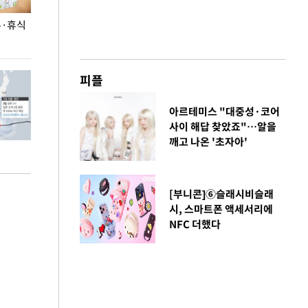
무·휴식
지석천 뒤덮은 개구리밥
정동영, 北 '조선
숙 후에 하겠다는
피플
아르테미스 "대중성·코어
사이 해답 찾았죠"…알을
깨고 나온 '초자아'
[부니콘]⑥슬래시비슬래
시, 스마트폰 액세서리에
NFC 더했다