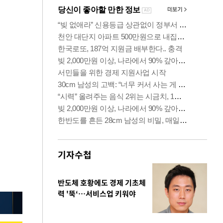
기자수첩
반도체 호황에도 경제 기초체
력 '뚝‘…서비스업 키워야