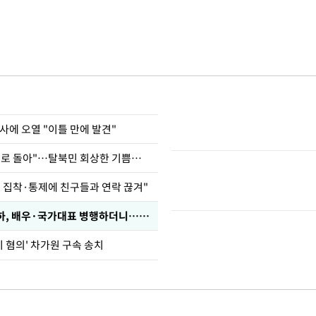
사에 오열 "이틀 만에 발견"
"바지 벗고 앞뒤로 돌아"…탈북민 회상한 기쁨조 검사
인 집착·통제에 친구들과 연락 끊겨"
박찬민 딸 박민하, 배우·국가대표 병행하더니…근황이
기 혐의' 차가원 구속 송치