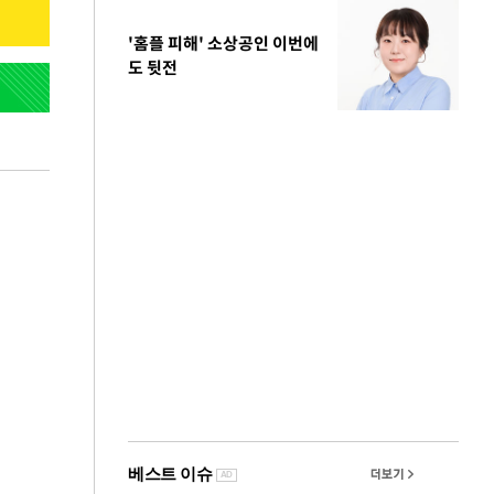
'홈플 피해' 소상공인 이번에
도 뒷전