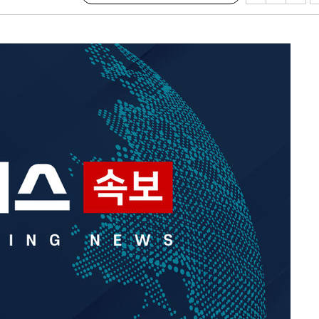
3명은 중
에서 두차
0일 후 발
 절차 개시
액
 사망
 CDC
 압수수색
위 등 9곳