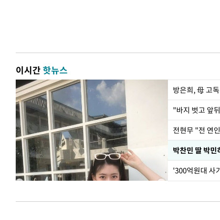
이시간
핫뉴스
방은희, 母 고독
전현무 "전 연
'300억원대 사