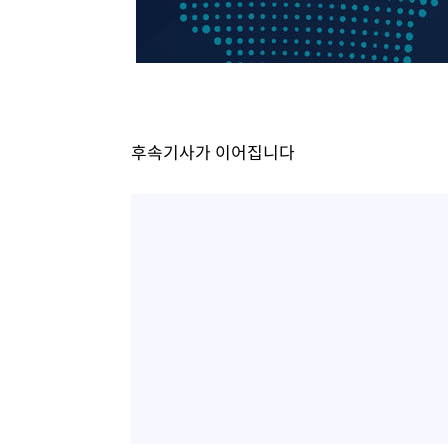
-14327초 전 >
[속보]삼성전자·SK하이닉스 동반 강보합…1%대 상승 
-14313초 전 >
[속보]코스닥, 5.95포인트(0.74%) 상승한 807.62개장
-14281초 전 >
[속보]코스피, 6300선 재탈환…1.09% 오른 6365.07 
-11446초 전 >
시리아 다마스쿠스 교외에서 미니버스 폭발.. 14명 부상, 
태
-10744초 전 >
입추에도 극한더위…서울 낮 39도 '폭염중대경보'
후속기사가 이어집니다
-5708초 전 >
이란, 호르무즈서 "적국 목표물들"과 대치로 남부 케슘섬
례 큰 폭발음
-4423초 전 >
[속보]美, 폴리실리콘 수입 규제…파생제품 15% 관세, 12
효
-2574초 전 >
[속보]트럼프, 美 원정출산 금지 행정명령 서명
-274초 전 >
[속보] 뉴욕증시, 일제 하락 마감…나스닥 0.06%↓