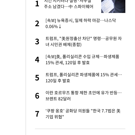
구
치킨 시키려다 실명·사무실
1
1
주소 남겼다…中 스파이웨어
꼬리 밟혔다
련 직접 해봤습니
[속보] 뉴욕증시, 일제 하락 마감…나스닥
2
2
'완벽 소화'
0.06%↓
건물 450억에 매물
트럼프, "美원정출산 차단" 명령…공무원 자
3
3
녀 시민권 배제(종합)
·국가대표 병행하더
[속보]美, 폴리실리콘 수입 규제…파생제품
4
4
15% 관세, 120일 후 발효
 속도내는 K-제약
트럼프, 폴리실리콘 파생제품에 15% 관세…
5
5
120일 후 발효
용객 제한을" vs
이란 호르무즈 통항 제한 초안에 유가 반등…
6
6
"
브렌트 82달러
 폴리실리콘 최저가
'쿠팡 옹호' 공화당 의원들 "한국 7.7법은 美
7
7
·수익성 개선 환
기업 위협"