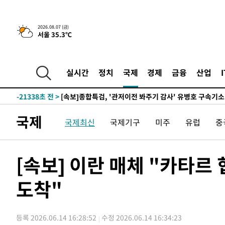
2026.08.07 (금)
서울 35.3℃
-274초 전 >
[속보] 뉴욕증시, 일제 하락 마감…나스닥 0.06%↓
-28987초 전 >
[속보]국힘 윤리위, '돌려차기 발언' 진종오·서범수 징계
-24312초 전 >
[속보] 7월 중국 수출 23.9%↑ 수입 27.5%↑…무역총
실시간
정치
국제
경제
금융
산업
25.3%↑
-21472초 전 >
[속보]'채상병 순직 책임' 임성근, 항소심도 징역 3년
-21338초 전 >
[속보]종합특검, '관저이전 봐주기 감사' 유병호 구속기소
-17938초 전 >
민주 콩고 에볼라환자 4천명 돌파, 4053명 발생 1850명
국제
국제최신
국제기구
미주
유럽
중
-17188초 전 >
[속보]'300억원대 사기 혐의' 차가원 대표 구속 송치
-16382초 전 >
"미 전국적 살모네라 식중독 원인은 멕시코산 할라피뇨"--
-14895초 전 >
[속보]경찰·노동부, HL만도 평택사업장 끼임 사망 관련
[속보] 이란 매체 "카타르
-14776초 전 >
[속보]합수본, '투표율 허위 입력' 중앙·서울·경기도 선관
압수수색
도착"
-14531초 전 >
[속보]원·달러 환율, 오전 9시 1423.8원
-14327초 전 >
[속보]삼성전자·SK하이닉스 동반 강보합…1%대 상승 
-14313초 전 >
[속보]코스닥, 5.95포인트(0.74%) 상승한 807.62개장
등록 2026.06.14 16:28:52
수정 2026.06.14 16:34:23
-14281초 전 >
[속보]코스피, 6300선 재탈환…1.09% 오른 6365.07 