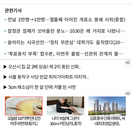
관련기사
전날 2만명→1만명…열흘째 이어진 개표소 봉쇄 시위(종합)
참정권 침해가 쏘아올린 분노…2030은 왜 거리로 나왔나[2030 시위①]
쏟아지는 시국선언…'정치 무관심' 대학가도 움직였다[2030 시위②]
'투표용지 부족' 합수본, 이번주 출범…선관위 관계자 줄소환 예고