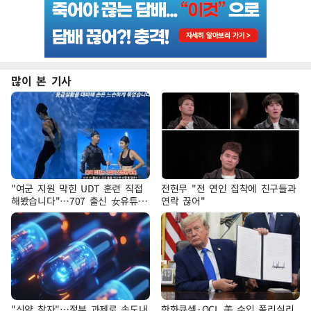
많이 본 기사
"여군 지원 막힌 UDT 훈련 직접
전현무 "전 연인 집착에 친구들과
해봤습니다"…707 출신 女유튜버
연락 끊어"
'완벽 소화'
"신약 찾자"…정부 과제로 속도내
한화큐셀·OCI, 美 수입 폴리실리