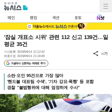
메인
랭킹
섹션
포토
'잠실 개표소 시위' 관련 112 신고 139건…일
평균 35건
기사등록
2026/06/14 21:12:42
가
가
최종수정
2026/06/14 21:18:48
구글에서 선호하는 매체로 추가
소란·오인 95건으로 가장 많아
'핸드볼 대표팀 수색', '기자 강요·폭행' 등 포함
경찰 "불법행위에 대해 엄정하게 수사"