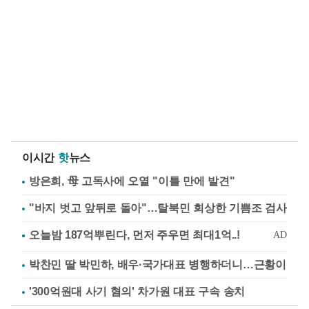
이시간
핫
뉴스
방은희, 母 고독사에 오열 "이틀 만에 발견"
"바지 벗고 앞뒤로 돌아"…탈북민 회상한 기쁨조 검사
박찬민 딸 박민하, 배우·국가대표 병행하더니…근황이
'300억원대 사기 혐의' 차가원 대표 구속 송치