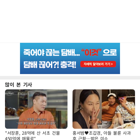
많이 본 기사
"서장훈, 28억에 산 서초 건물
홍서범♥조갑경, 아들 불륜 사과
450억에 매물로"
후 근황…밝은 미소