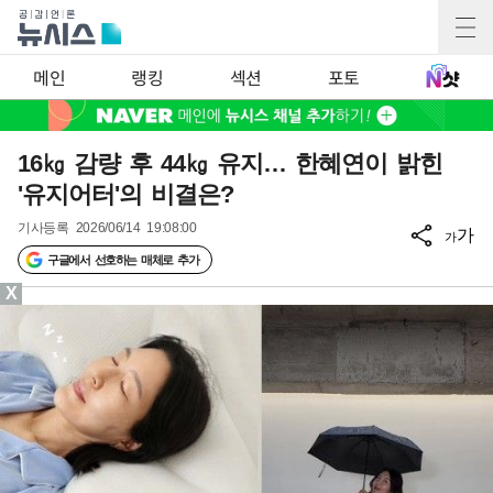
메인
랭킹
섹션
포토
16㎏ 감량 후 44㎏ 유지… 한혜연이 밝힌
'유지어터'의 비결은?
기사등록
2026/06/14 19:08:00
가
가
구글에서 선호하는 매체로 추가
X