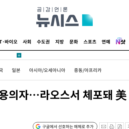
IT·바이오
사회
수도권
지방
문화
스포츠
연예
국
일본
아시아/오세아니아
중동/아프리카
韓용의자…라오스서 체포돼 美
구글에서 선호하는 매체로 추가