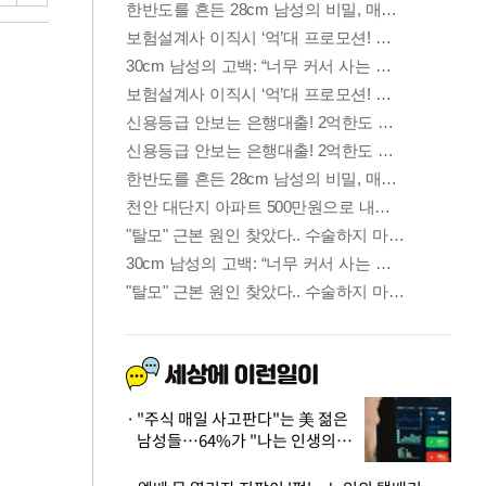
"주식 매일 사고판다"는 美 젊은
남성들…64%가 "나는 인생의
패배자“