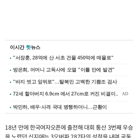
이시간
핫
뉴스
"서장훈, 28억에 산 서초 건물 450억에 매물로"
방은희, 어머니 고독사에 오열 "이틀 만에 발견"
"바지 벗고 앞뒤로"…탈북민 고백한 기쁨조 검사
박민하, 배우·사격 국대 병행하더니…근황이
18년 만에 한국여자오픈에 출전해 대회 통산 3번째 우승
을 노렸던 신지애는 3오버파 287타의 성적을 내며 공동