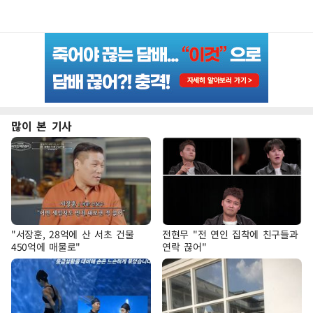
많이 본 기사
"서장훈, 28억에 산 서초 건물
전현무 "전 연인 집착에 친구들과
450억에 매물로"
연락 끊어"