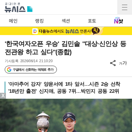
메인
랭킹
섹션
포토
'한국여자오픈 우승' 김민솔 "대상·신인상 등
전관왕 하고 싶다"(종합)
기사등록
2026/06/14 21:10:20
가
가
구글에서 선호하는 매체로 추가
'아마추어 강자' 양윤서에 1타 앞서…시즌 2승 선착
'18년만 출전' 신지애, 공동 7위…박민지 공동 22위
X