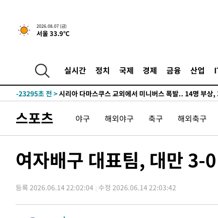
-26744초 전 >
[속보]경찰·노동부, HL만도 평택사업장 끼임 사망 관련
-26625초 전 >
[속보]합수본, '투표율 허위 입력' 중앙·서울·경기도 선관
2026.08.07 (금)
서울 33.9℃
압수수색
-26380초 전 >
[속보]원·달러 환율, 오전 9시 1423.8원
-26176초 전 >
[속보]삼성전자·SK하이닉스 동반 강보합…1%대 상승 
-26162초 전 >
[속보]코스닥, 5.95포인트(0.74%) 상승한 807.62개장
실시간
정치
국제
경제
금융
산업
-26130초 전 >
[속보]코스피, 6300선 재탈환…1.09% 오른 6365.07 
-23295초 전 >
시리아 다마스쿠스 교외에서 미니버스 폭발.. 14명 부상, 
태
-22593초 전 >
입추에도 극한더위…서울 낮 39도 '폭염중대경보'
스포츠
야구
해외야구
축구
해외축구
-17557초 전 >
이란, 호르무즈서 "적국 목표물들"과 대치로 남부 케슘섬
례 큰 폭발음
-16272초 전 >
[속보]美, 폴리실리콘 수입 규제…파생제품 15% 관세, 1
발효
-14423초 전 >
[속보]트럼프, 美 원정출산 금지 행정명령 서명
여자배구 대표팀, 대만 3-
-12123초 전 >
[속보] 뉴욕증시, 일제 하락 마감…나스닥 0.06%↓
-29807초 전 >
민주 콩고 에볼라환자 4천명 돌파, 4053명 발생 1850명
등록 2026.06.14 22:02:04
수정 2026.06.14 22:03:42
-29057초 전 >
[속보]'300억원대 사기 혐의' 차가원 대표 구속 송치
-28251초 전 >
"미 전국적 살모네라 식중독 원인은 멕시코산 할라피뇨"--
-26764초 전 >
[속보]경찰·노동부, HL만도 평택사업장 끼임 사망 관련