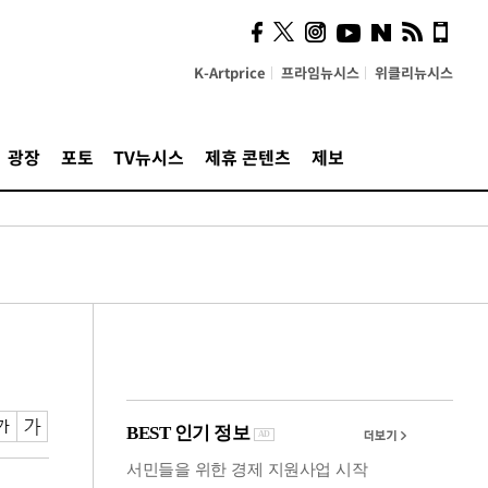
시, 스마트폰 액세서리에
NFC 더했다
K-Artprice
프라임뉴시스
위클리뉴시스
광장
포토
TV뉴시스
제휴 콘텐츠
제보