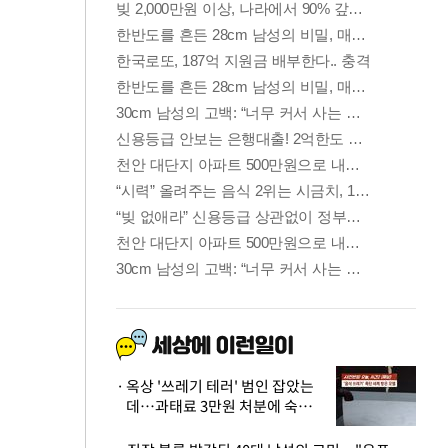
옥상 '쓰레기 테러' 범인 잡았는
데…과태료 3만원 처분에 숙박업
주 허탈