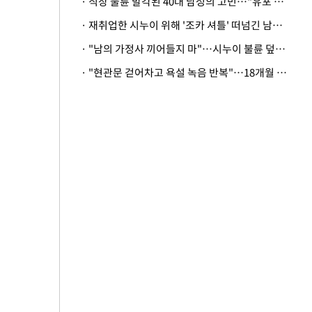
· 직장 불륜 발각된 40대 남성의 고민…"유포 동료 명예훼손·협박죄 고소 가능할까"
· 재취업한 시누이 위해 '조카 셔틀' 떠넘긴 남편…아내 "난 못한다"
· "남의 가정사 끼어들지 마"…시누이 불륜 덮으려는 남편에 억울한 아내
· "현관문 걷어차고 욕설 녹음 반복"…18개월 아기 키우는 집 뒤흔든 '앞집의 비극'