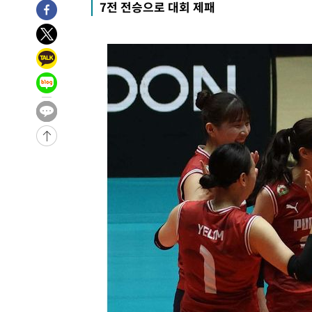
7전 전승으로 대회 제패
-26645초 전 >
[속보]합수본, '투표율 허위 입력' 중앙·서울·경기도 선관
압수수색
-26400초 전 >
[속보]원·달러 환율, 오전 9시 1423.8원
-26196초 전 >
[속보]삼성전자·SK하이닉스 동반 강보합…1%대 상승 
-26182초 전 >
[속보]코스닥, 5.95포인트(0.74%) 상승한 807.62개장
-26150초 전 >
[속보]코스피, 6300선 재탈환…1.09% 오른 6365.07 
-23315초 전 >
시리아 다마스쿠스 교외에서 미니버스 폭발.. 14명 부상, 
태
-22613초 전 >
입추에도 극한더위…서울 낮 39도 '폭염중대경보'
-17577초 전 >
이란, 호르무즈서 "적국 목표물들"과 대치로 남부 케슘섬
례 큰 폭발음
-16292초 전 >
[속보]美, 폴리실리콘 수입 규제…파생제품 15% 관세, 1
발효
-14443초 전 >
[속보]트럼프, 美 원정출산 금지 행정명령 서명
-12143초 전 >
[속보] 뉴욕증시, 일제 하락 마감…나스닥 0.06%↓