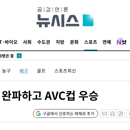
 압수수색
위 등 9곳
출발
IT·바이오
사회
수도권
지방
문화
스포츠
연예
개장
3명은 중
농구
배구
골프
스포츠최신
에서 두차
20일 후
0 완파하고 AVC컵 우승
 사망
구글에서 선호하는 매체로 추가
 CDC
 압수수색