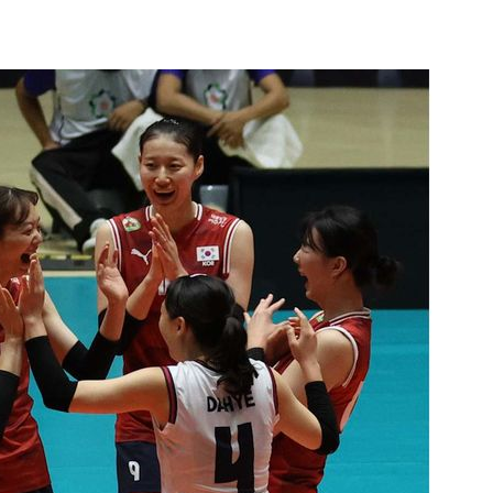
위 등 9곳
출발
개장
3명은 중
에서 두차
20일 후