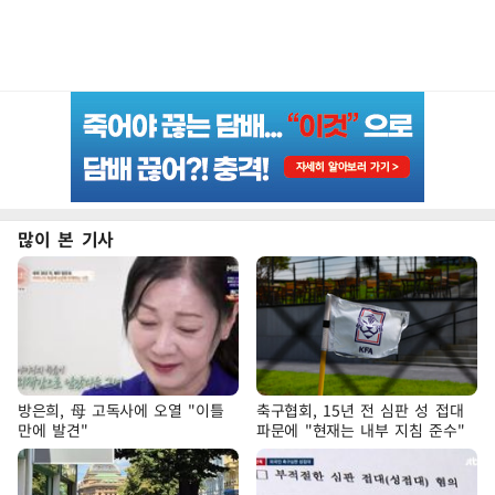
많이 본 기사
방은희, 母 고독사에 오열 "이틀
축구협회, 15년 전 심판 성 접대
만에 발견"
파문에 "현재는 내부 지침 준수"