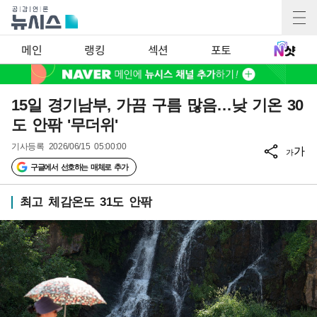
메인
랭킹
섹션
포토
15일 경기남부, 가끔 구름 많음…낮 기온 30
도 안팎 '무더위'
기사등록
2026/06/15 05:00:00
가
가
구글에서 선호하는 매체로 추가
최고 체감온도 31도 안팎