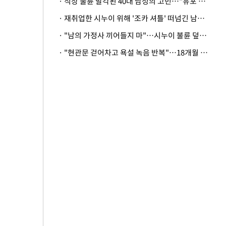
· 직장 불륜 발각된 40대 남성의 고민…"유포 동료 명예훼손·협박죄 고소 가능할까"
· 재취업한 시누이 위해 '조카 셔틀' 떠넘긴 남편…아내 "난 못한다"
· "남의 가정사 끼어들지 마"…시누이 불륜 덮으려는 남편에 억울한 아내
· "현관문 걷어차고 욕설 녹음 반복"…18개월 아기 키우는 집 뒤흔든 '앞집의 비극'