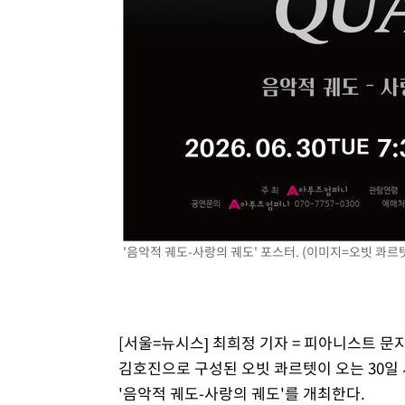
'음악적 궤도-사랑의 궤도' 포스터. (이미지=오빗 콰르텟
[서울=뉴시스] 최희정 기자 = 피아니스트 
김호진으로 구성된 오빗 콰르텟이 오는 30
'음악적 궤도-사랑의 궤도'를 개최한다.