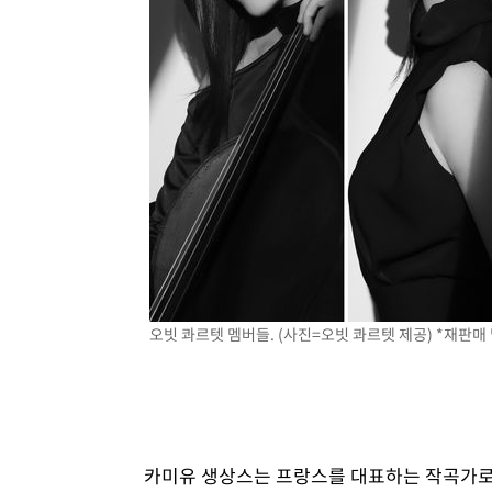
오빗 콰르텟 멤버들. (사진=오빗 콰르텟 제공) *재판매 
카미유 생상스는 프랑스를 대표하는 작곡가로 