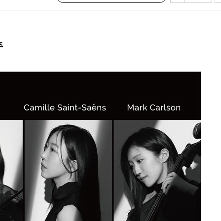
 사망
 CDC
주
 압수수색
위 등 9곳
출발
개장
3명은 중
에서 두차
20일 후