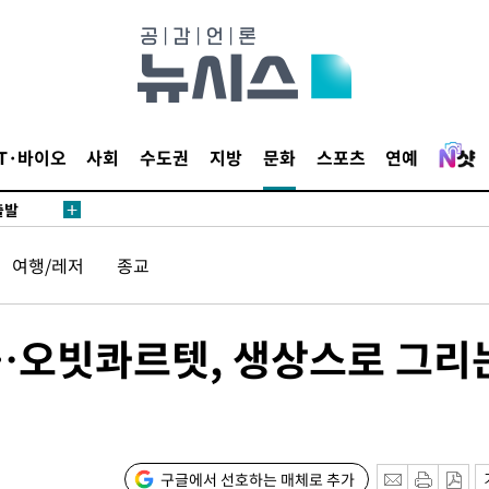
 CDC
 압수수색
위 등 9곳
IT·바이오
사회
수도권
지방
문화
스포츠
연예
출발
개장
여행/레저
종교
3명은 중
에서 두차
록…오빗콰르텟, 생상스로 그리
20일 후
구글에서 선호하는 매체로 추가