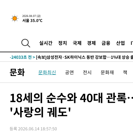
-26894초 전 >
[속보]'300억원대 사기 혐의' 차가원 대표 구속 송치
-26088초 전 >
"미 전국적 살모네라 식중독 원인은 멕시코산 할라피뇨"--
2026.08.07 (금)
서울 35.0℃
-24601초 전 >
[속보]경찰·노동부, HL만도 평택사업장 끼임 사망 관련
-24482초 전 >
[속보]합수본, '투표율 허위 입력' 중앙·서울·경기도 선관
압수수색
-24237초 전 >
[속보]원·달러 환율, 오전 9시 1423.8원
실시간
정치
국제
경제
금융
산업
-24033초 전 >
[속보]삼성전자·SK하이닉스 동반 강보합…1%대 상승 
-24019초 전 >
[속보]코스닥, 5.95포인트(0.74%) 상승한 807.62개장
-23987초 전 >
[속보]코스피, 6300선 재탈환…1.09% 오른 6365.07 
문화
문화최신
공연
전시
문화재
책
-21152초 전 >
시리아 다마스쿠스 교외에서 미니버스 폭발.. 14명 부상, 
태
-20450초 전 >
입추에도 극한더위…서울 낮 39도 '폭염중대경보'
-15414초 전 >
이란, 호르무즈서 "적국 목표물들"과 대치로 남부 케슘섬
18세의 순수와 40대 관
례 큰 폭발음
-14129초 전 >
[속보]美, 폴리실리콘 수입 규제…파생제품 15% 관세, 1
발효
'사랑의 궤도'
-12280초 전 >
[속보]트럼프, 美 원정출산 금지 행정명령 서명
-9980초 전 >
[속보] 뉴욕증시, 일제 하락 마감…나스닥 0.06%↓
-31198초 전 >
[속보]'채상병 순직 책임' 임성근, 항소심도 징역 3년
등록 2026.06.14 18:57:50
-31064초 전 >
[속보]종합특검, '관저이전 봐주기 감사' 유병호 구속기소