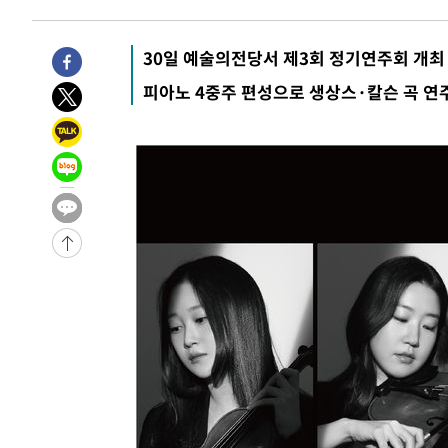
-27664초 전 >
민주 콩고 에볼라환자 4천명 돌파, 4053명 발생 1850명
-26914초 전 >
[속보]'300억원대 사기 혐의' 차가원 대표 구속 송치
30일 예술의전당서 제3회 정기연주회 개최
-26108초 전 >
"미 전국적 살모네라 식중독 원인은 멕시코산 할라피뇨"--
피아노 4중주 편성으로 생상스·칼슨 곡 연
-24621초 전 >
[속보]경찰·노동부, HL만도 평택사업장 끼임 사망 관련
-24502초 전 >
[속보]합수본, '투표율 허위 입력' 중앙·서울·경기도 선관
압수수색
-24257초 전 >
[속보]원·달러 환율, 오전 9시 1423.8원
-24053초 전 >
[속보]삼성전자·SK하이닉스 동반 강보합…1%대 상승 
-24039초 전 >
[속보]코스닥, 5.95포인트(0.74%) 상승한 807.62개장
-24007초 전 >
[속보]코스피, 6300선 재탈환…1.09% 오른 6365.07 
-21172초 전 >
시리아 다마스쿠스 교외에서 미니버스 폭발.. 14명 부상, 
태
-20470초 전 >
입추에도 극한더위…서울 낮 39도 '폭염중대경보'
-15434초 전 >
이란, 호르무즈서 "적국 목표물들"과 대치로 남부 케슘섬
례 큰 폭발음
-14149초 전 >
[속보]美, 폴리실리콘 수입 규제…파생제품 15% 관세, 1
발효
-12300초 전 >
[속보]트럼프, 美 원정출산 금지 행정명령 서명
-10000초 전 >
[속보] 뉴욕증시, 일제 하락 마감…나스닥 0.06%↓