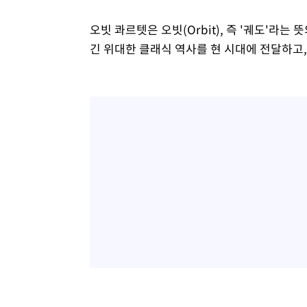
오빗 콰르텟은 오빗(Orbit), 즉 '궤도'라는
긴 위대한 클래식 역사를 현 시대에 전달하고,