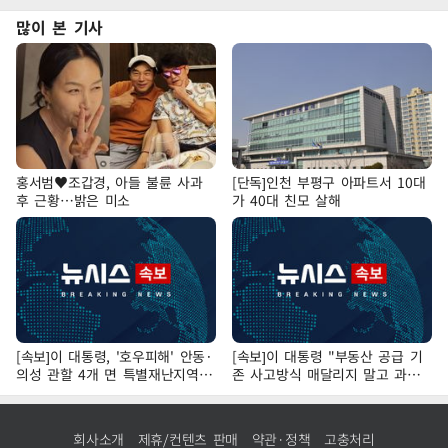
많이 본 기사
홍서범♥조갑경, 아들 불륜 사과
[단독]인천 부평구 아파트서 10대
후 근황…밝은 미소
가 40대 친모 살해
[속보]이 대통령, '호우피해' 안동·
[속보]이 대통령 "부동산 공급 기
의성 관할 4개 면 특별재난지역
존 사고방식 매달리지 말고 과감
선포
히 실천"
회사소개
제휴/컨텐츠 판매
약관·정책
고충처리