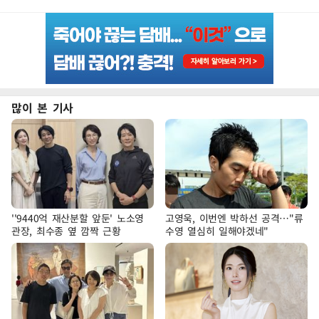
많이 본 기사
''9440억 재산분할 앞둔' 노소영
고영욱, 이번엔 박하선 공격…"류
관장, 최수종 옆 깜짝 근황
수영 열심히 일해야겠네"