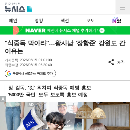
메인
랭킹
섹션
포토
"식중독 막아라"…왕사남 '장항준' 강원도 간
이유는
기사등록
2026/06/15 01:01:00
가
가
최종수정
2026/06/15 06:20:40
구글에서 선호하는 매체로 추가
장 감독, '컷' 외치며 식중독 예방 홍보
'5000만 국민' 모두 보도록 홍보 예정
X