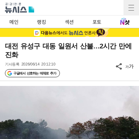
메인
랭킹
섹션
포토
대전 유성구 대동 일원서 산불…2시간 만에
진화
기사등록
2026/06/14 20:12:10
가
가
구글에서 선호하는 매체로 추가