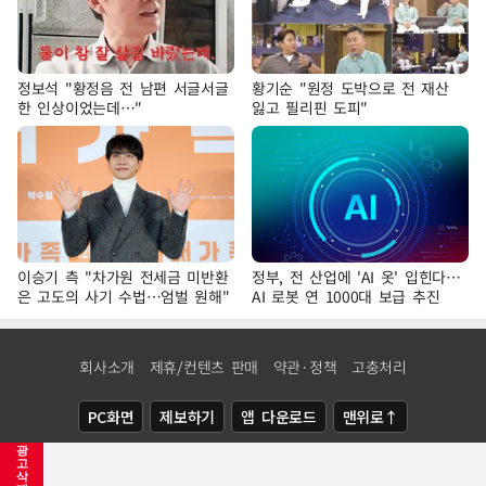
정보석 "황정음 전 남편 서글서글
황기순 "원정 도박으로 전 재산
한 인상이었는데…"
잃고 필리핀 도피"
이승기 측 "차가원 전세금 미반환
정부, 전 산업에 'AI 옷' 입힌다…
은 고도의 사기 수법…엄벌 원해"
AI 로봇 연 1000대 보급 추진
회사소개
제휴/컨텐츠 판매
약관·정책
고충처리
PC화면
제보하기
앱 다운로드
맨위로↑
광
COPYRIGHTⓒ
NEWSIS
ALL RIGHTS RESERVED.
고
삭