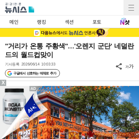
메인
랭킹
섹션
포토
"거리가 온통 주황색"…'오렌지 군단' 네덜란
드의 월드컵맞이
기사등록
2026/06/14 10:03:33
가
가
구글에서 선호하는 매체로 추가
X