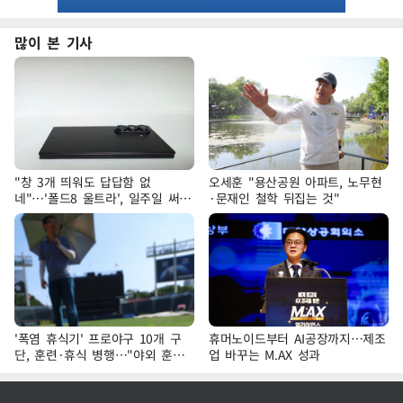
많이 본 기사
"창 3개 띄워도 답답함 없
오세훈 "용산공원 아파트, 노무현
네"…'폴드8 울트라', 일주일 써보
·문재인 철학 뒤집는 것"
니
'폭염 휴식기' 프로야구 10개 구
휴머노이드부터 AI공장까지…제조
단, 훈련·휴식 병행…"야외 훈련
업 바꾸는 M.AX 성과
해도 안전 최우선"