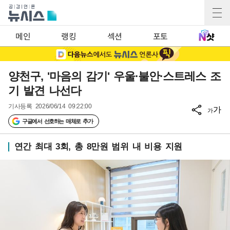
메인
랭킹
섹션
포토
양천구, '마음의 감기' 우울·불안·스트레스 조
기 발견 나선다
기사등록
2026/06/14 09:22:00
가
가
구글에서 선호하는 매체로 추가
연간 최대 3회, 총 8만원 범위 내 비용 지원